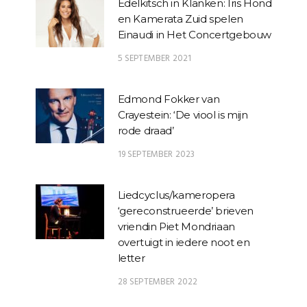
Edelkitsch in Klanken: Iris Hond
en Kamerata Zuid spelen
Einaudi in Het Concertgebouw
5 SEPTEMBER 2021
Edmond Fokker van
Crayestein: ‘De viool is mijn
rode draad’
19 SEPTEMBER 2023
Liedcyclus/kameropera
‘gereconstrueerde’ brieven
vriendin Piet Mondriaan
overtuigt in iedere noot en
letter
28 SEPTEMBER 2022