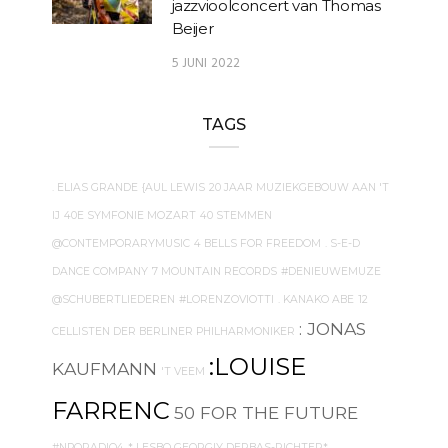
jazzvioolconcert van Thomas
Beijer
5 JUNI 2022
TAGS
. ELIAS GRANDE
{AUL LEWIS
20 JAAR MUZIEKGEBOUW AAN 'T
IJ
40E SYMFONIE MOZART
40 STEMMEN
@CONTEMPORARYMUSIC
4 BELLS FOR FREEDOM
. S-E-D
DANCE COMPANY
7 MOUNTAIN RECORDS
#DENIEUWEMUZE
@SCHUBERTLIEDEREN
#LORENZOVIOTTI
. KANAKO ABE
12
: JONAS
CELLISTEN DER BERLINER PHILHARMONIKER
:LOUISE
KAUFMANN
'T VEEM
FARRENC
50 FOR THE FUTURE
#NPORADIO4
* LESBO GEORGIY DERBAS-RICHTER*