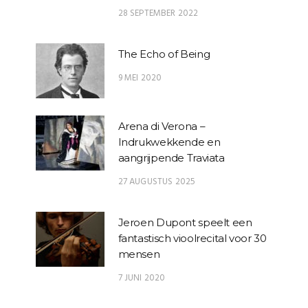
28 SEPTEMBER 2022
The Echo of Being
9 MEI 2020
Arena di Verona –
Indrukwekkende en
aangrijpende Traviata
27 AUGUSTUS 2025
Jeroen Dupont speelt een
fantastisch vioolrecital voor 30
mensen
7 JUNI 2020