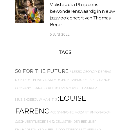
Violiste Julia Philippens
bewonderenswaardig in nieuw
jazzvioolconcert van Thomas
Beijer
5 JUNI 2022
TAGS
50 FOR THE FUTURE
* LESBO GEORGIY DERBAS-
RICHTER*
. ELIAS GRANDE
#DENIEUWEMUZE
. S-E-D DANCE
COMPANY
. KANAKO ABE
#LORENZOVIOTTI
20 JAAR
:LOUISE
MUZIEKGEBOUW AAN 'T IJ
FARRENC
40E SYMFONIE MOZART
#NPORADIO4
@SCHUBERTLIEDEREN
12 CELLISTEN DER BERLINER
PHILHARMONIKER
4 BELLS FOR FREEDOM
'T VEEM
40