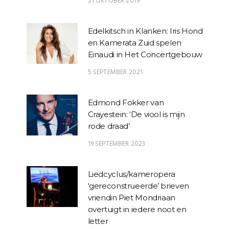
21 OKTOBER 2019
Edelkitsch in Klanken: Iris Hond
en Kamerata Zuid spelen
Einaudi in Het Concertgebouw
5 SEPTEMBER 2021
Edmond Fokker van
Crayestein: ‘De viool is mijn
rode draad’
19 SEPTEMBER 2023
Liedcyclus/kameropera
‘gereconstrueerde’ brieven
vriendin Piet Mondriaan
overtuigt in iedere noot en
letter