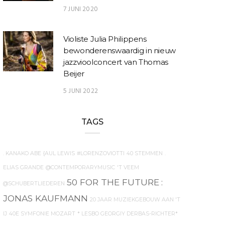
7 JUNI 2020
Violiste Julia Philippens
bewonderenswaardig in nieuw
jazzvioolconcert van Thomas
Beijer
5 JUNI 2022
TAGS
. KANAKO ABE
{AUL LEWIS
#LORENZOVIOTTI
40 STEMMEN
.
ELIAS GRANDE
@CONTEMPORARYMUSIC
'T VEEM
50 FOR THE FUTURE
:
@SCHUBERTLIEDEREN
JONAS KAUFMANN
20 JAAR MUZIEKGEBOUW AAN 'T
IJ
40E SYMFONIE MOZART
* LESBO GEORGIY DERBAS-RICHTER*