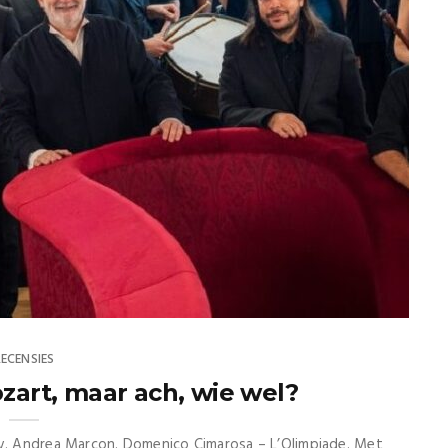
RECENSIES
zart, maar ach, wie wel?
.v. Andrea Marcon. Domenico Cimarosa – L’Olimpiade. Met