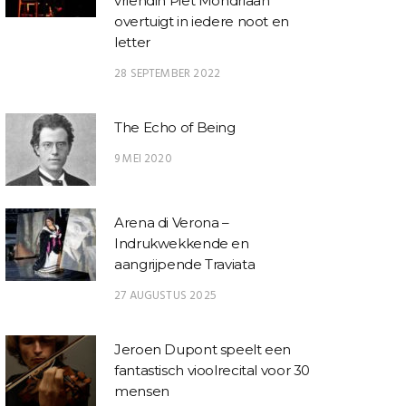
vriendin Piet Mondriaan
overtuigt in iedere noot en
letter
28 SEPTEMBER 2022
The Echo of Being
9 MEI 2020
Arena di Verona –
Indrukwekkende en
aangrijpende Traviata
27 AUGUSTUS 2025
Jeroen Dupont speelt een
fantastisch vioolrecital voor 30
mensen