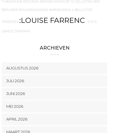
7 MOUNTAIN RECORDS
#DENIEUWEMUZE
12 CELLISTEN DER
BERLINER PHILHARMONIKER
#NPORADIO4
4 BELLS FOR
:LOUISE FARRENC
FREEDOM
. S-E-D
DANCE COMPANY
ARCHIEVEN
AUGUSTUS 2026
JULI 2026
JUNI 2026
MEI 2026
APRIL 2026
MAART 2026