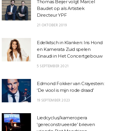
Thomas Beijer volgt Marcel
Baudet op als Artistiek
Directeur YPF
21 OKTOBER 2019
Edelkitsch in Klanken: Iris Hond
en Kamerata Zuid spelen
Einaudi in Het Concertgebouw
5 SEPTEMBER 2021
Edmond Fokker van Crayestein:
‘De viool is mijn rode draad’
19 SEPTEMBER 2023
Liedcyclus/kameropera
‘gereconstrueerde’ brieven