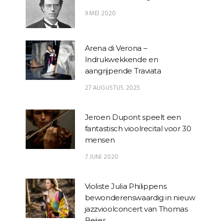
9 MEI 2020
Arena di Verona –
Indrukwekkende en
aangrijpende Traviata
27 AUGUSTUS 2025
Jeroen Dupont speelt een
fantastisch vioolrecital voor 30
mensen
7 JUNI 2020
Violiste Julia Philippens
bewonderenswaardig in nieuw
jazzvioolconcert van Thomas
Beijer