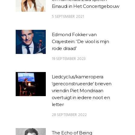
Einaudi in Het Concertgebouw
5 SEPTEMBER 2021
Edmond Fokker van
Crayestein: ‘De viool is mijn
rode draad’
19 SEPTEMBER 2023
Liedcyclus/kameropera
‘gereconstrueerde’ brieven
vriendin Piet Mondriaan
overtuigt in iedere noot en
letter
28 SEPTEMBER 2022
The Echo of Being