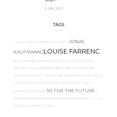
5 JUNI 2022
TAGS
: JONAS
* LESBO GEORGIY DERBAS-RICHTER*
:LOUISE FARRENC
KAUFMANN
{AUL LEWIS
@CONTEMPORARYMUSIC
12 CELLISTEN DER
BERLINER PHILHARMONIKER
@SCHUBERTLIEDEREN
40E
SYMFONIE MOZART
. KANAKO ABE
#DENIEUWEMUZE
4 BELLS
FOR FREEDOM
#LORENZOVIOTTI
#NPORADIO4
. ELIAS
50 FOR THE FUTURE
GRANDE
40 STEMMEN
7
MOUNTAIN RECORDS
20 JAAR MUZIEKGEBOUW AAN 'T IJ
. S-E-
D DANCE COMPANY
'T VEEM