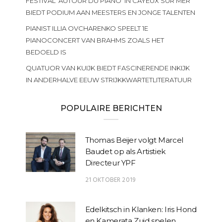
FESTIVAL ‘AUTOUR DU PIANO’ IN CAYEUX SUR MER
BIEDT PODIUM AAN MEESTERS EN JONGE TALENTEN
PIANIST ILLIA OVCHARENKO SPEELT 1E
PIANOCONCERT VAN BRAHMS ZOALS HET
BEDOELD IS
QUATUOR VAN KUIJK BIEDT FASCINERENDE INKIJK
IN ANDERHALVE EEUW STRIJKKWARTETLITERATUUR
POPULAIRE BERICHTEN
Thomas Beijer volgt Marcel
Baudet op als Artistiek
Directeur YPF
21 OKTOBER 2019
Edelkitsch in Klanken: Iris Hond
en Kamerata Zuid spelen