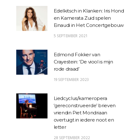
Edelkitsch in Klanken: Iris Hond
en Kamerata Zuid spelen
Einaudi in Het Concertgebouw
5 SEPTEMBER 2021
Edmond Fokker van
Crayestein: ‘De viool is mijn
rode draad’
19 SEPTEMBER 2023
Liedcyclus/kameropera
‘gereconstrueerde’ brieven
vriendin Piet Mondriaan
overtuigt in iedere noot en
letter
28 SEPTEMBER 2022