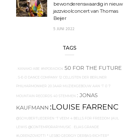
bewonderenswaardig in nieuw
jazzvioolconcert van Thomas
Beijer
5 JUNI 2022
TAGS
50 FOR THE FUTURE
. KANAKO ABE
#NPORADIO4
. S-E-D DANCE COMPANY
12 CELLISTEN DER BERLINER
PHILHARMONIKER
20 JAAR MUZIEKGEBOUW AAN 'T IJ
7
: JONAS
MOUNTAIN RECORDS
40 STEMMEN
:LOUISE FARRENC
KAUFMANN
@SCHUBERTLIEDEREN
'T VEEM
4 BELLS FOR FREEDOM
{AUL
LEWIS
@CONTEMPORARYMUSIC
. ELIAS GRANDE
#LORENZOVIOTTI
* LESBO GEORGIY DERBAS-RICHTER*