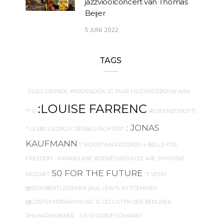
jazzvioolconcert van Thomas
Beijer
5 JUNI 2022
TAGS
. ELIAS GRANDE
#NPORADIO4
20 JAAR MUZIEKGEBOUW AAN
:LOUISE FARRENC
'T IJ
#LORENZOVIOTTI
: JONAS
* LESBO GEORGIY DERBAS-RICHTER*
KAUFMANN
7 MOUNTAIN RECORDS
4 BELLS FOR
FREEDOM
. KANAKO ABE
#DENIEUWEMUZE
40E SYMFONIE
50 FOR THE FUTURE
MOZART
'T VEEM
@SCHUBERTLIEDEREN
{AUL LEWIS
40 STEMMEN
@CONTEMPORARYMUSIC
12 CELLISTEN DER BERLINER
PHILHARMONIKER
. S-E-D DANCE COMPANY