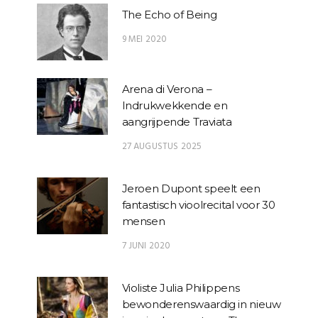
The Echo of Being
9 MEI 2020
Arena di Verona –
Indrukwekkende en
aangrijpende Traviata
27 AUGUSTUS 2025
Jeroen Dupont speelt een
fantastisch vioolrecital voor 30
mensen
7 JUNI 2020
Violiste Julia Philippens
bewonderenswaardig in nieuw