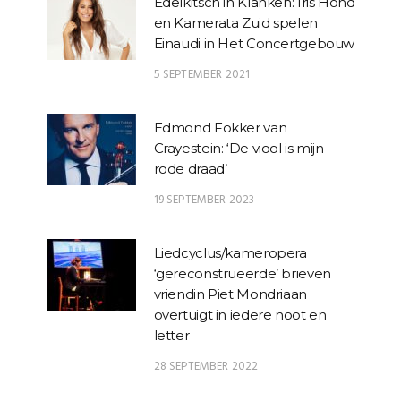
Edelkitsch in Klanken: Iris Hond
en Kamerata Zuid spelen
Einaudi in Het Concertgebouw
5 SEPTEMBER 2021
Edmond Fokker van
Crayestein: ‘De viool is mijn
rode draad’
19 SEPTEMBER 2023
Liedcyclus/kameropera
‘gereconstrueerde’ brieven
vriendin Piet Mondriaan
overtuigt in iedere noot en
letter
28 SEPTEMBER 2022