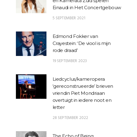
en Kamerata Zuid spelen
Einaudi in Het Concertgebouw
5 SEPTEMBER 2021
Edmond Fokker van
Crayestein: ‘De viool is mijn
rode draad’
19 SEPTEMBER 2023
Liedcyclus/kameropera
‘gereconstrueerde’ brieven
vriendin Piet Mondriaan
overtuigt in iedere noot en
letter
28 SEPTEMBER 2022
The Echo of Being