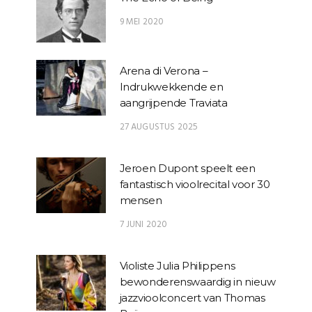
9 MEI 2020
Arena di Verona –
Indrukwekkende en
aangrijpende Traviata
27 AUGUSTUS 2025
Jeroen Dupont speelt een
fantastisch vioolrecital voor 30
mensen
7 JUNI 2020
Violiste Julia Philippens
bewonderenswaardig in nieuw
jazzvioolconcert van Thomas