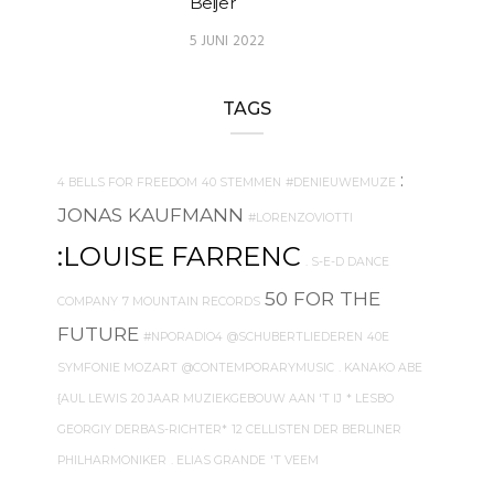
Beijer
5 JUNI 2022
TAGS
:
4 BELLS FOR FREEDOM
40 STEMMEN
#DENIEUWEMUZE
JONAS KAUFMANN
#LORENZOVIOTTI
:LOUISE FARRENC
. S-E-D DANCE
50 FOR THE
COMPANY
7 MOUNTAIN RECORDS
FUTURE
#NPORADIO4
@SCHUBERTLIEDEREN
40E
SYMFONIE MOZART
@CONTEMPORARYMUSIC
. KANAKO ABE
{AUL LEWIS
20 JAAR MUZIEKGEBOUW AAN 'T IJ
* LESBO
GEORGIY DERBAS-RICHTER*
12 CELLISTEN DER BERLINER
PHILHARMONIKER
. ELIAS GRANDE
'T VEEM