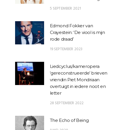
5 SEPTEMBER 2021
Edmond Fokker van
Crayestein: ‘De viool is mijn
rode draad’
19 SEPTEMBER 2023
Liedcyclus/kameropera
‘gereconstrueerde’ brieven
vriendin Piet Mondriaan
overtuigt in iedere noot en
letter
28 SEPTEMBER 2022
The Echo of Being