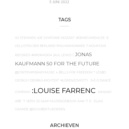
5 JUNI 2022
TAGS
40 STEMMEN
40E SYMFONIE MOZART
#DENIEUWEMUZE
12
CELLISTEN DER BERLINER PHILHARMONIKER
7 MOUNTAIN
: JONAS
RECORDS
#NPORADIO4
{AUL LEWIS
KAUFMANN
50 FOR THE FUTURE
@CONTEMPORARYMUSIC
4 BELLS FOR FREEDOM
* LESBO
GEORGIY DERBAS-RICHTER*
#LORENZOVIOTTI
. S-E-D DANCE
:LOUISE FARRENC
COMPANY
. KANAKO
ABE
'T VEEM
20 JAAR MUZIEKGEBOUW AAN 'T IJ
. ELIAS
GRANDE
@SCHUBERTLIEDEREN
ARCHIEVEN