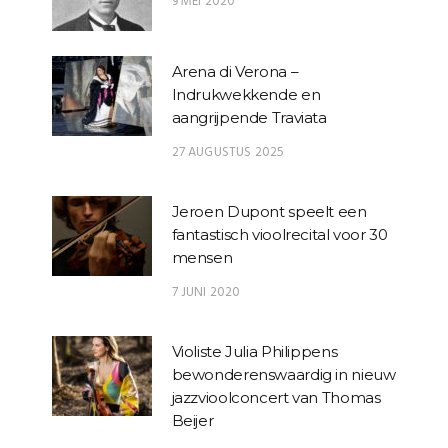
9 MEI 2020
Arena di Verona –
Indrukwekkende en
aangrijpende Traviata
27 AUGUSTUS 2025
Jeroen Dupont speelt een
fantastisch vioolrecital voor 30
mensen
7 JUNI 2020
Violiste Julia Philippens
bewonderenswaardig in nieuw
jazzvioolconcert van Thomas
Beijer