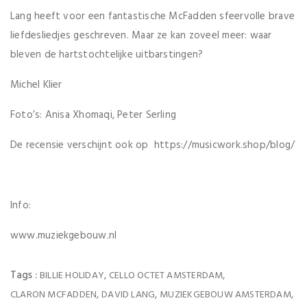
Lang heeft voor een fantastische McFadden sfeervolle brave
liefdesliedjes geschreven. Maar ze kan zoveel meer: waar
bleven de hartstochtelijke uitbarstingen?
Michel Klier
Foto’s: Anisa Xhomaqi, Peter Serling
De recensie verschijnt ook op https://musicwork.shop/blog/
Info:
www.muziekgebouw.nl
Tags :
,
,
BILLIE HOLIDAY
CELLO OCTET AMSTERDAM
,
,
,
CLARON MCFADDEN
DAVID LANG
MUZIEKGEBOUW AMSTERDAM