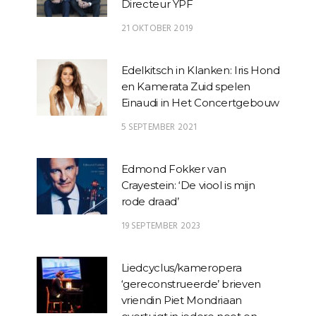
Directeur YPF
21 OKTOBER 2019
Edelkitsch in Klanken: Iris Hond
en Kamerata Zuid spelen
Einaudi in Het Concertgebouw
5 SEPTEMBER 2021
Edmond Fokker van
Crayestein: ‘De viool is mijn
rode draad’
19 SEPTEMBER 2023
Liedcyclus/kameropera
‘gereconstrueerde’ brieven
vriendin Piet Mondriaan