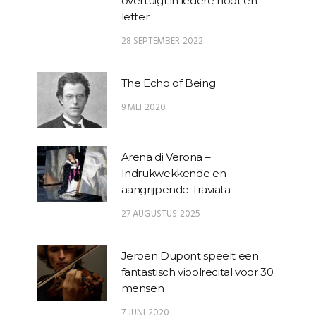
overtuigt in iedere noot en
letter
28 SEPTEMBER 2022
The Echo of Being
9 MEI 2020
Arena di Verona –
Indrukwekkende en
aangrijpende Traviata
27 AUGUSTUS 2025
Jeroen Dupont speelt een
fantastisch vioolrecital voor 30
mensen
7 JUNI 2020