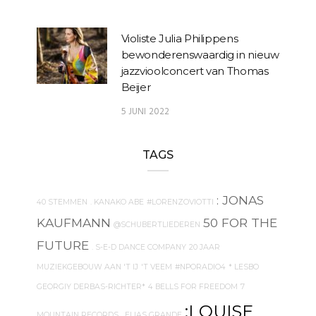
Violiste Julia Philippens
bewonderenswaardig in nieuw
jazzvioolconcert van Thomas
Beijer
5 JUNI 2022
TAGS
: JONAS
40 STEMMEN
. KANAKO ABE
#LORENZOVIOTTI
KAUFMANN
50 FOR THE
@SCHUBERTLIEDEREN
FUTURE
. S-E-D DANCE COMPANY
20 JAAR
MUZIEKGEBOUW AAN 'T IJ
'T VEEM
#NPORADIO4
* LESBO
GEORGIY DERBAS-RICHTER*
4 BELLS FOR FREEDOM
7
:LOUISE
MOUNTAIN RECORDS
. ELIAS GRANDE