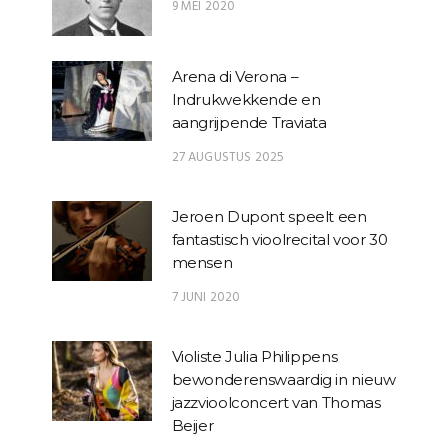
9 MEI 2020
Arena di Verona –
Indrukwekkende en
aangrijpende Traviata
27 AUGUSTUS 2025
Jeroen Dupont speelt een
fantastisch vioolrecital voor 30
mensen
7 JUNI 2020
Violiste Julia Philippens
bewonderenswaardig in nieuw
jazzvioolconcert van Thomas
Beijer