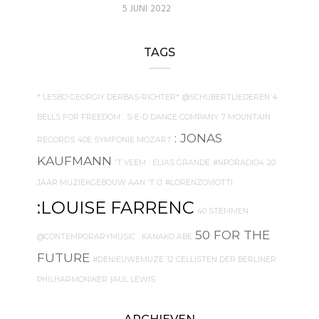
5 JUNI 2022
TAGS
* LESBO GEORGIY DERBAS-RICHTER*
@SCHUBERTLIEDEREN
4
BELLS FOR FREEDOM
. S-E-D DANCE COMPANY
7 MOUNTAIN
: JONAS
RECORDS
40E SYMFONIE MOZART
KAUFMANN
'T VEEM
. ELIAS GRANDE
#NPORADIO4
20
JAAR MUZIEKGEBOUW AAN 'T IJ
#LORENZOVIOTTI
:LOUISE FARRENC
40 STEMMEN
50 FOR THE
@CONTEMPORARYMUSIC
. KANAKO ABE
FUTURE
#DENIEUWEMUZE
12 CELLISTEN DER BERLINER
PHILHARMONIKER
{AUL LEWIS