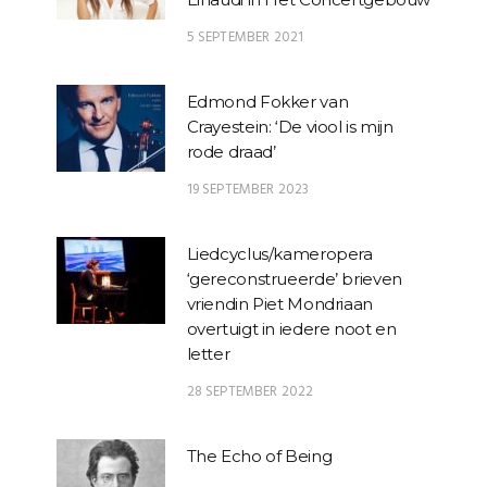
5 SEPTEMBER 2021
Edmond Fokker van
Crayestein: ‘De viool is mijn
rode draad’
19 SEPTEMBER 2023
Liedcyclus/kameropera
‘gereconstrueerde’ brieven
vriendin Piet Mondriaan
overtuigt in iedere noot en
letter
28 SEPTEMBER 2022
The Echo of Being