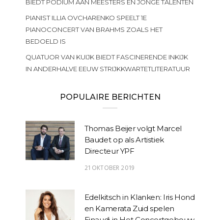
BIEDT PODIUM AAN MEESTERS EN JONGE TALENTEN
PIANIST ILLIA OVCHARENKO SPEELT 1E
PIANOCONCERT VAN BRAHMS ZOALS HET
BEDOELD IS
QUATUOR VAN KUIJK BIEDT FASCINERENDE INKIJK
IN ANDERHALVE EEUW STRIJKKWARTETLITERATUUR
POPULAIRE BERICHTEN
Thomas Beijer volgt Marcel
Baudet op als Artistiek
Directeur YPF
21 OKTOBER 2019
Edelkitsch in Klanken: Iris Hond
en Kamerata Zuid spelen
Einaudi in Het Concertgebouw