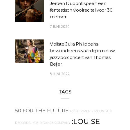
Jeroen Dupont speelt een
fantastisch vioolrecital voor 30
mensen
7 JUNI 2020
Violiste Julia Philippens
bewonderenswaardig in nieuw
jazzvioolconcert van Thomas
Beijer
5 JUNI 2022
TAGS
50 FOR THE FUTURE
40 STEMMEN
7 MOUNTAIN
:LOUISE
RECORDS
. S-E-D DANCE COMPANY