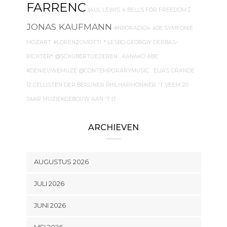
FARRENC
:
{AUL LEWIS
4 BELLS FOR FREEDOM
JONAS KAUFMANN
#NPORADIO4
40E SYMFONIE
MOZART
#LORENZOVIOTTI
* LESBO GEORGIY DERBAS-
RICHTER*
@SCHUBERTLIEDEREN
. KANAKO ABE
#DENIEUWEMUZE
@CONTEMPORARYMUSIC
. ELIAS GRANDE
12 CELLISTEN DER BERLINER PHILHARMONIKER
'T VEEM
20
JAAR MUZIEKGEBOUW AAN 'T IJ
ARCHIEVEN
AUGUSTUS 2026
JULI 2026
JUNI 2026
MEI 2026