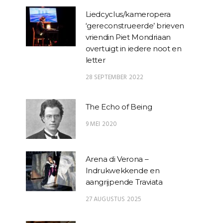
Liedcyclus/kameropera
‘gereconstrueerde’ brieven
vriendin Piet Mondriaan
overtuigt in iedere noot en
letter
28 SEPTEMBER 2022
The Echo of Being
9 MEI 2020
Arena di Verona –
Indrukwekkende en
aangrijpende Traviata
27 AUGUSTUS 2025