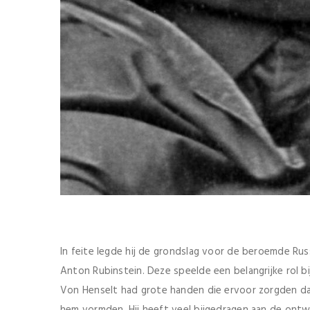
In feite legde hij de grondslag voor de beroemde Ru
Anton Rubinstein. Deze speelde een belangrijke rol b
Von Henselt had grote handen die ervoor zorgden d