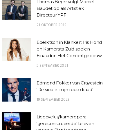
Thomas Beijer volgt Marcel
Baudet op als Artistiek
Directeur YPF
21 OKTOBER 2019
Edelkitsch in Klanken: Iris Hond
en Kamerata Zuid spelen
Einaudi in Het Concertgebouw
5 SEPTEMBER 2021
Edmond Fokker van Crayestein:
‘De viool is mijn rode draad’
19 SEPTEMBER 2023
Liedcyclus/kameropera
‘gereconstrueerde’ brieven