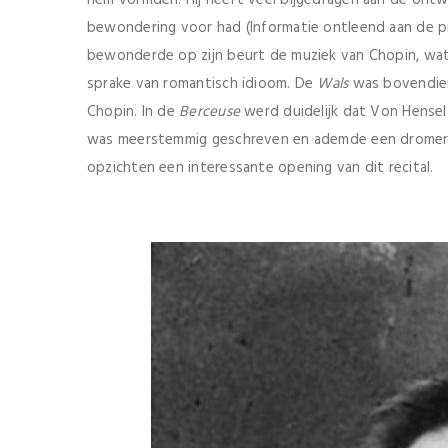
hem vormden. Hij heeft veel bijgedragen aan de ontwik
bewondering voor had (Informatie ontleend aan de p
bewonderde op zijn beurt de muziek van Chopin, wa
sprake van romantisch idioom. De
Wals
was bovendien
Chopin. In de
Berceuse
werd duidelijk dat Von Hensel
was meerstemmig geschreven en ademde een dromerige
opzichten een interessante opening van dit recital.