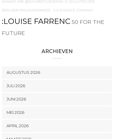
KANAKO ABE
@SCHUBERTLIEDEREN
12 CELLISTEN DER
BERLINER PHILHARMONIKER
. S-E-D DANCE COMPANY
:LOUISE FARRENC
50 FOR THE
FUTURE
ARCHIEVEN
AUGUSTUS 2026
JULI 2026
JUNI 2026
MEI 2026
APRIL 2026
MAART 2026