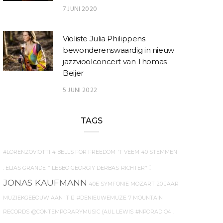
7 JUNI 2020
Violiste Julia Philippens
bewonderenswaardig in nieuw
jazzvioolconcert van Thomas
Beijer
5 JUNI 2022
TAGS
#LORENZOVIOTTI
4 BELLS FOR FREEDOM
'T VEEM
40 STEMMEN
:
. ELIAS GRANDE
* LESBO GEORGIY DERBAS-RICHTER*
JONAS KAUFMANN
40E SYMFONIE MOZART
20 JAAR
MUZIEKGEBOUW AAN 'T IJ
#DENIEUWEMUZE
7 MOUNTAIN
RECORDS
@CONTEMPORARYMUSIC
{AUL LEWIS
#NPORADIO4
.