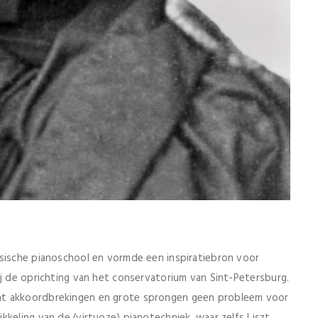
ssische pianoschool en vormde een inspiratiebron voor
ij de oprichting van het conservatorium van Sint-Petersburg.
at akkoordbrekingen en grote sprongen geen probleem voor