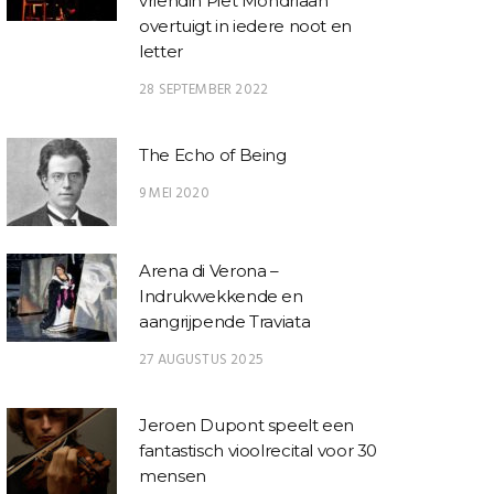
vriendin Piet Mondriaan
overtuigt in iedere noot en
letter
28 SEPTEMBER 2022
The Echo of Being
9 MEI 2020
Arena di Verona –
Indrukwekkende en
aangrijpende Traviata
27 AUGUSTUS 2025
Jeroen Dupont speelt een
fantastisch vioolrecital voor 30
mensen