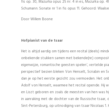
fis op. 30, Mazurka opus 25 nr. 4 in es, Mazurka op. 40 
Schumann: Sonate nr 1 in fis opus 11. Gehoord: Waals
Door Willem Boone
Hofpianist van de tsaar
Het is altijd aardig om tijdens een recital (deels) min
onbekende stukken samen met bekende(re) compositie
eigenwijze, romantische geesten spelen’, vertelde pian
perspectief bezien bleken Von Henselt, Scriabin en S
dan je op het eerste gezicht zou vermoeden. Het on
Adolf von Henselt, waarmee het recital opende. Hij 
en Liszt geboren en zoals de meesten van hen was hij 
in aanraking met de dochter van de Russische tsaar, d
Sint-Petersburg, op uitnodiging van tsaar Nicolaas 1.