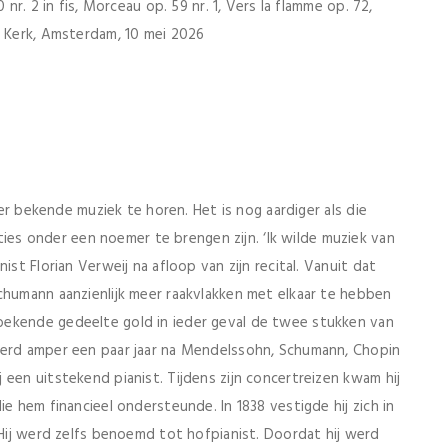
nr. 2 in fis, Morceau op. 59 nr. 1, Vers la flamme op. 72,
e Kerk, Amsterdam, 10 mei 2026
der bekende muziek te horen. Het is nog aardiger als die
s onder een noemer te brengen zijn. ‘Ik wilde muziek van
ist Florian Verweij na afloop van zijn recital. Vanuit dat
chumann aanzienlijk meer raakvlakken met elkaar te hebben
bekende gedeelte gold in ieder geval de twee stukken van
werd amper een paar jaar na Mendelssohn, Schumann, Chopin
een uitstekend pianist. Tijdens zijn concertreizen kwam hij
ie hem financieel ondersteunde. In 1838 vestigde hij zich in
 Hij werd zelfs benoemd tot hofpianist. Doordat hij werd