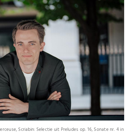
erceuse, Scriabin: Selectie uit Preludes op. 16, Sonate nr. 4 in