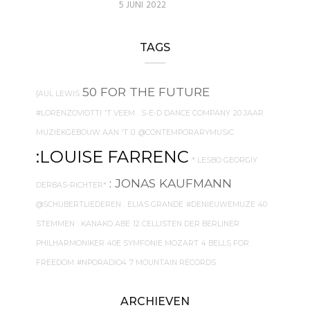
5 JUNI 2022
TAGS
50 FOR THE FUTURE
{AUL LEWIS
#LORENZOVIOTTI
'T VEEM
. S-E-D DANCE COMPANY
20 JAAR
MUZIEKGEBOUW AAN 'T IJ
@CONTEMPORARYMUSIC
:LOUISE FARRENC
* LESBO GEORGIY
: JONAS KAUFMANN
DERBAS-RICHTER*
@SCHUBERTLIEDEREN
. ELIAS GRANDE
#DENIEUWEMUZE
40
STEMMEN
. KANAKO ABE
12 CELLISTEN DER BERLINER
PHILHARMONIKER
40E SYMFONIE MOZART
4 BELLS FOR
FREEDOM
#NPORADIO4
7 MOUNTAIN RECORDS
ARCHIEVEN