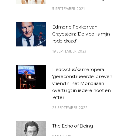
5 SEPTEMBER 2021
Edmond Fokker van
Crayestein: ‘De viool is mijn
rode draad’
19 SEPTEMBER 2023
Liedcyclus/kameropera
‘gereconstrueerde’ brieven
vriendin Piet Mondriaan
overtuigt in iedere noot en
letter
28 SEPTEMBER 2022
The Echo of Being