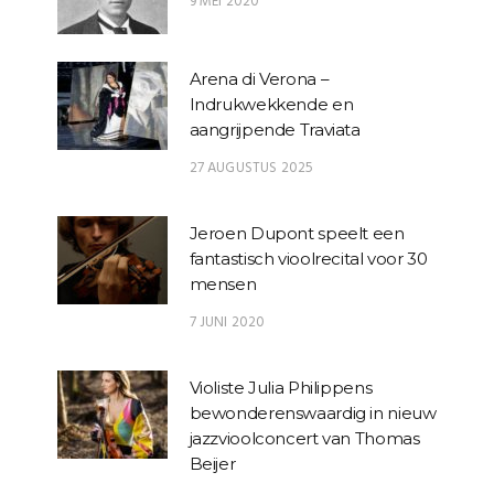
9 MEI 2020
Arena di Verona –
Indrukwekkende en
aangrijpende Traviata
27 AUGUSTUS 2025
Jeroen Dupont speelt een
fantastisch vioolrecital voor 30
mensen
7 JUNI 2020
Violiste Julia Philippens
bewonderenswaardig in nieuw
jazzvioolconcert van Thomas
Beijer