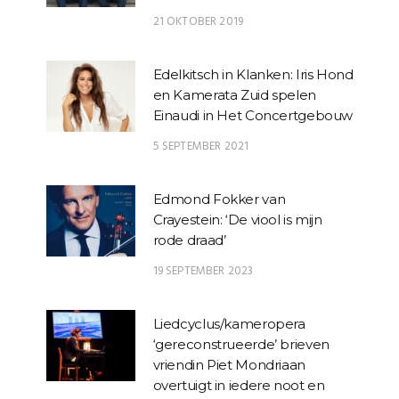
21 OKTOBER 2019
Edelkitsch in Klanken: Iris Hond
en Kamerata Zuid spelen
Einaudi in Het Concertgebouw
5 SEPTEMBER 2021
Edmond Fokker van
Crayestein: ‘De viool is mijn
rode draad’
19 SEPTEMBER 2023
Liedcyclus/kameropera
‘gereconstrueerde’ brieven
vriendin Piet Mondriaan
overtuigt in iedere noot en