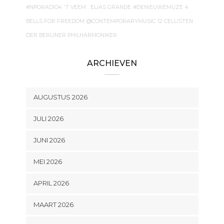
#NPORADIO4
'T VEEM
. ELIAS GRANDE
#DENIEUWEMUZE
4
BELLS FOR FREEDOM
@CONTEMPORARYMUSIC
12 CELLISTEN
DER BERLINER PHILHARMONIKER
ARCHIEVEN
AUGUSTUS 2026
JULI 2026
JUNI 2026
MEI 2026
APRIL 2026
MAART 2026