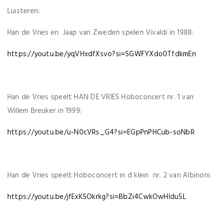
Luisteren:
Han de Vries en Jaap van Zweden spelen Vivaldi in 1988:
https://youtu.be/yqVHxdfXsvo?si=SGWFYXdo0TfdkmEn
Han de Vries speelt HAN DE VRIES Hoboconcert nr. 1 van
Willem Breuker in 1999:
https://youtu.be/u-N0cVRs_G4?si=EGpPnPHCub-soNbR
Han de Vries speelt Hoboconcert in d klein nr. 2 van Albinoni:
https://youtu.be/jfExK5Okrkg?si=BbZi4CwkOwHIdu5L