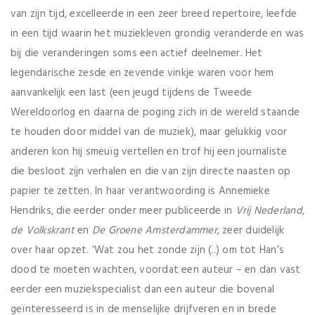
van zijn tijd, excelleerde in een zeer breed repertoire, leefde
in een tijd waarin het muziekleven grondig veranderde en was
bij die veranderingen soms een actief deelnemer. Het
legendarische zesde en zevende vinkje waren voor hem
aanvankelijk een last (een jeugd tijdens de Tweede
Wereldoorlog en daarna de poging zich in de wereld staande
te houden door middel van de muziek), maar gelukkig voor
anderen kon hij smeuïg vertellen en trof hij een journaliste
die besloot zijn verhalen en die van zijn directe naasten op
papier te zetten. In haar verantwoording is Annemieke
Hendriks, die eerder onder meer publiceerde in
Vrij Nederland
,
de Volkskrant
en
De Groene Amsterdammer
, zeer duidelijk
over haar opzet. ‘Wat zou het zonde zijn (..) om tot Han’s
dood te moeten wachten, voordat een auteur – en dan vast
eerder een muziekspecialist dan een auteur die bovenal
geïnteresseerd is in de menselijke drijfveren en in brede