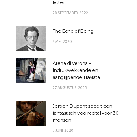
letter
28 SEPTEMBER 2022
The Echo of Being
9 MEI 2020
Arena di Verona –
Indrukwekkende en
aangrijpende Traviata
27 AUGUSTUS 2025
Jeroen Dupont speelt een
fantastisch vioolrecital voor 30
mensen
7 JUNI 2020