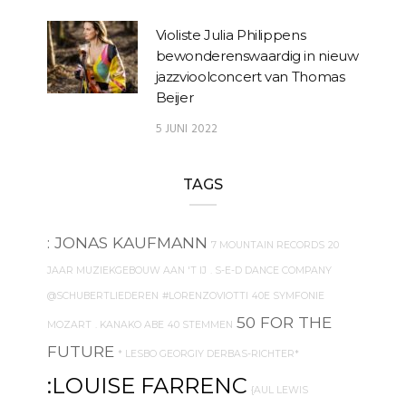
Violiste Julia Philippens
bewonderenswaardig in nieuw
jazzvioolconcert van Thomas
Beijer
5 JUNI 2022
TAGS
: JONAS KAUFMANN
7 MOUNTAIN RECORDS
20
JAAR MUZIEKGEBOUW AAN 'T IJ
. S-E-D DANCE COMPANY
@SCHUBERTLIEDEREN
#LORENZOVIOTTI
40E SYMFONIE
50 FOR THE
MOZART
. KANAKO ABE
40 STEMMEN
FUTURE
* LESBO GEORGIY DERBAS-RICHTER*
:LOUISE FARRENC
{AUL LEWIS