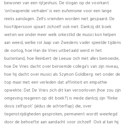
bewoner van een rijtjeshuis. De slogan op de voorkant
‘ontwapende verhalen’ is een eufemisme voor een lange
reeks aanslagen. Zelfs vrienden worden niet gespaard. De
hoofdpersoon spaart zichzelf ook niet. Dankzij dit boek
weten we onder meer welk orkestlid de musici kon helpen
aan weed, welke rol Jaap van Zwedens vader speelde tijdens
de oorlog, hoe Han de Vries uitbetaald werd in het
buitenland, hoe Reinbert de Leeuw zich met alles bemoeide,
hoe De Vries dacht over beroemde collega’s van zijn niveau,
hoe hij dacht over musici als Szymon Goldberg: net onder de
top maar met een verleden dat affiniteit en empathie
opwekte. Dat De Vries zich dit kan veroorloven (hoe zou zijn
omgeving reageren op dit boek?) is mede dankzij zijn ‘flinke
dosis zelfspot’ (aldus de achterflap) die, over
tegenstrijdigheden gesproken, permanent wordt weerlegd
door de behoefte aan aandacht voor zichzelf. Ook al kan hij