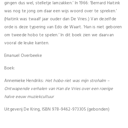
gingen dus wel, stelletje lamzakken.’ In 1966: ‘Bernard Haitink
was nog te jong om daar een wijs woord over te spreken.’
(Haitink was twaalf jaar ouder dan De Vries.) Van dezelfde
orde is deze typering van Edo de Waart. ‘Han is niet geboren
om tweede hobo te spelen.’ In dit boek zien we daarvan
vooral de leuke kanten.
Emanuel Overbeeke
Boek:
Annemieke Hendriks:
Het hobo-riet was mijn strohalm –
Ontwapende verhalen van Han de Vries over een roerige
halve eeuw muziekcultuur
Uitgeverij De Kring, ISBN 978-9462-973305 (gebonden)