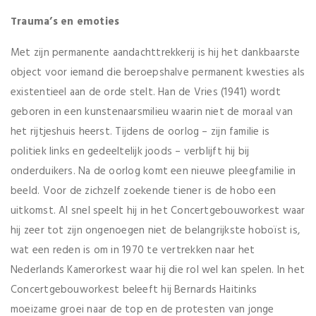
Trauma’s en emoties
Met zijn permanente aandachttrekkerij is hij het dankbaarste
object voor iemand die beroepshalve permanent kwesties als
existentieel aan de orde stelt. Han de Vries (1941) wordt
geboren in een kunstenaarsmilieu waarin niet de moraal van
het rijtjeshuis heerst. Tijdens de oorlog – zijn familie is
politiek links en gedeeltelijk joods – verblijft hij bij
onderduikers. Na de oorlog komt een nieuwe pleegfamilie in
beeld. Voor de zichzelf zoekende tiener is de hobo een
uitkomst. Al snel speelt hij in het Concertgebouworkest waar
hij zeer tot zijn ongenoegen niet de belangrijkste hoboïst is,
wat een reden is om in 1970 te vertrekken naar het
Nederlands Kamerorkest waar hij die rol wel kan spelen. In het
Concertgebouworkest beleeft hij Bernards Haitinks
moeizame groei naar de top en de protesten van jonge