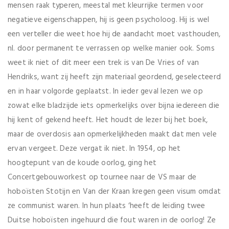
mensen raak typeren, meestal met kleurrijke termen voor
negatieve eigenschappen, hij is geen psycholoog. Hij is wel
een verteller die weet hoe hij de aandacht moet vasthouden,
nl. door permanent te verrassen op welke manier ook. Soms
weet ik niet of dit meer een trek is van De Vries of van
Hendriks, want zij heeft zijn materiaal geordend, geselecteerd
en in haar volgorde geplaatst. In ieder geval lezen we op
zowat elke bladzijde iets opmerkelijks over bijna iedereen die
hij kent of gekend heeft. Het houdt de lezer bij het boek,
maar de overdosis aan opmerkelijkheden maakt dat men vele
ervan vergeet. Deze vergat ik niet. In 1954, op het
hoogtepunt van de koude oorlog, ging het
Concertgebouworkest op tournee naar de VS maar de
hoboïsten Stotijn en Van der Kraan kregen geen visum omdat
ze communist waren. In hun plaats ‘heeft de leiding twee
Duitse hoboïsten ingehuurd die fout waren in de oorlog! Ze