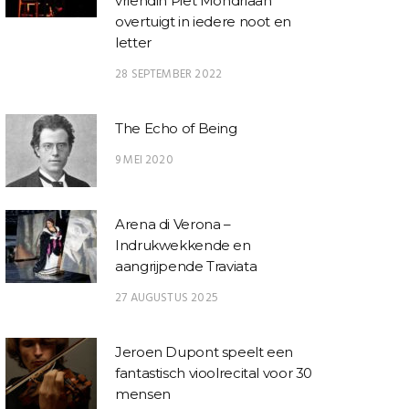
vriendin Piet Mondriaan
overtuigt in iedere noot en
letter
28 SEPTEMBER 2022
The Echo of Being
9 MEI 2020
Arena di Verona –
Indrukwekkende en
aangrijpende Traviata
27 AUGUSTUS 2025
Jeroen Dupont speelt een
fantastisch vioolrecital voor 30
mensen