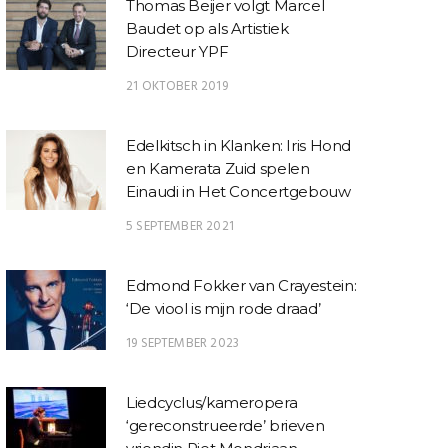
Thomas Beijer volgt Marcel
Baudet op als Artistiek
Directeur YPF
21 OKTOBER 2019
Edelkitsch in Klanken: Iris Hond
en Kamerata Zuid spelen
Einaudi in Het Concertgebouw
5 SEPTEMBER 2021
Edmond Fokker van Crayestein:
‘De viool is mijn rode draad’
19 SEPTEMBER 2023
Liedcyclus/kameropera
‘gereconstrueerde’ brieven