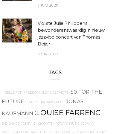
7 JUNI 2020
Violiste Julia Philippens
bewonderenswaardig in nieuw
jazzvioolconcert van Thomas
Beijer
5 JUNI 2022
TAGS
50 FOR THE
4 BELLS FOR FREEDOM
#LORENZOVIOTTI
FUTURE
: JONAS
'T VEEM
. KANAKO ABE
:LOUISE FARRENC
KAUFMANN
. S-
E-D DANCE COMPANY
@CONTEMPORARYMUSIC
20 JAAR
MUZIEKGEBOUW AAN 'T IJ
* LESBO GEORGIY DERBAS-RICHTER*