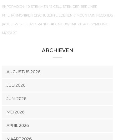
#NPORADIO4
40 STEMMEN
12 CELLISTEN DER BERLINER
PHILHARMONIKER
@SCHUBERTLIEDEREN
7 MOUNTAIN RECORDS
{AUL LEWIS
. ELIAS GRANDE
#DENIEUWEMUZE
40E SYMFONIE
MOZART
ARCHIEVEN
AUGUSTUS 2026
JULI 2026
JUNI 2026
MEI 2026
APRIL 2026
MAART 2026