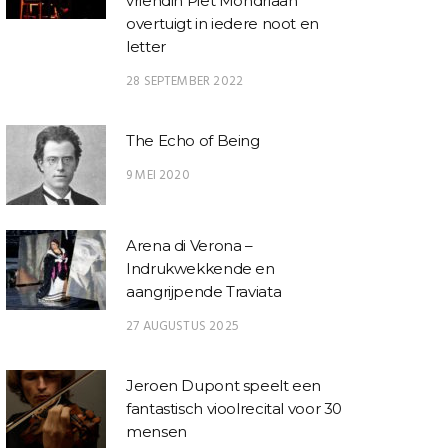
vriendin Piet Mondriaan
overtuigt in iedere noot en
letter
28 SEPTEMBER 2022
The Echo of Being
9 MEI 2020
Arena di Verona –
Indrukwekkende en
aangrijpende Traviata
27 AUGUSTUS 2025
Jeroen Dupont speelt een
fantastisch vioolrecital voor 30
mensen