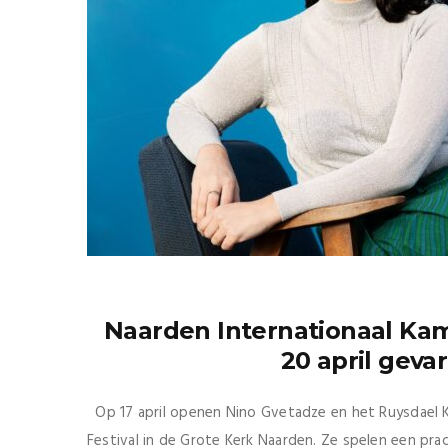
Naarden Internationaal Kam
20 april gev
Op 17 april openen Nino Gvetadze en het Ruysdael K
Festival in de Grote Kerk Naarden. Ze spelen een pr