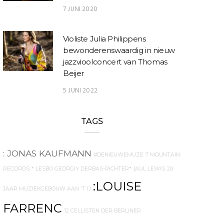
7 JUNI 2020
Violiste Julia Philippens
bewonderenswaardig in nieuw
jazzvioolconcert van Thomas
Beijer
5 JUNI 2022
TAGS
: JONAS KAUFMANN
#DENIEUWEMUZE
7 MOUNTAIN
RECORDS
* LESBO GEORGIY DERBAS-RICHTER*
{AUL LEWIS
20
:LOUISE
JAAR MUZIEKGEBOUW AAN 'T IJ
FARRENC
12 CELLISTEN DER BERLINER