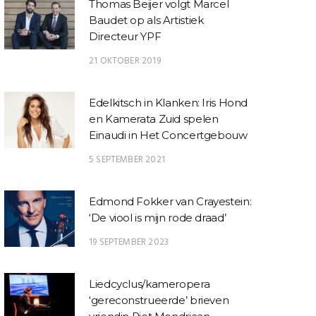
Thomas Beijer volgt Marcel
Baudet op als Artistiek
Directeur YPF
21 OKTOBER 2019
Edelkitsch in Klanken: Iris Hond
en Kamerata Zuid spelen
Einaudi in Het Concertgebouw
5 SEPTEMBER 2021
Edmond Fokker van Crayestein:
‘De viool is mijn rode draad’
19 SEPTEMBER 2023
Liedcyclus/kameropera
‘gereconstrueerde’ brieven