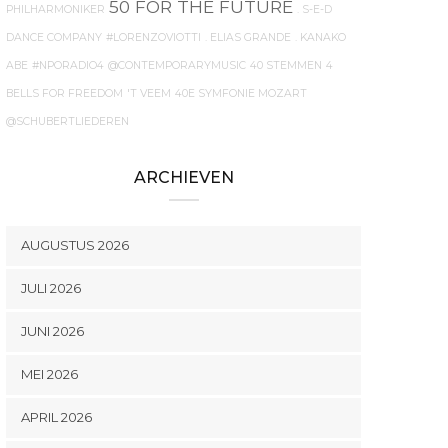
50 FOR THE FUTURE
PHILHARMONIKER
. S-E-D
DANCE COMPANY
#LORENZOVIOTTI
. ELIAS GRANDE
. KANAKO
ABE
#NPORADIO4
@CONTEMPORARYMUSIC
40 STEMMEN
4
BELLS FOR FREEDOM
'T VEEM
40E SYMFONIE MOZART
@SCHUBERTLIEDEREN
ARCHIEVEN
AUGUSTUS 2026
JULI 2026
JUNI 2026
MEI 2026
APRIL 2026