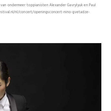
van ondermeer toppianisten Alexander Gavrylyuk en Paul
stival.nl/nl/concert/openingsconcert-nino-gvetadze-