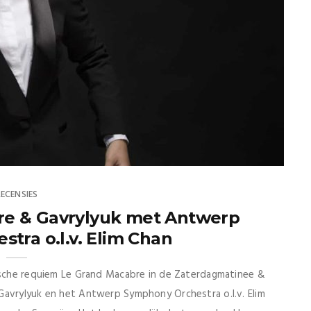
RECENSIES
bre & Gavrylyuk met Antwerp
tra o.l.v. Elim Chan
ische requiem Le Grand Macabre in de Zaterdagmatinee &
Gavrylyuk en het Antwerp Symphony Orchestra o.l.v. Elim