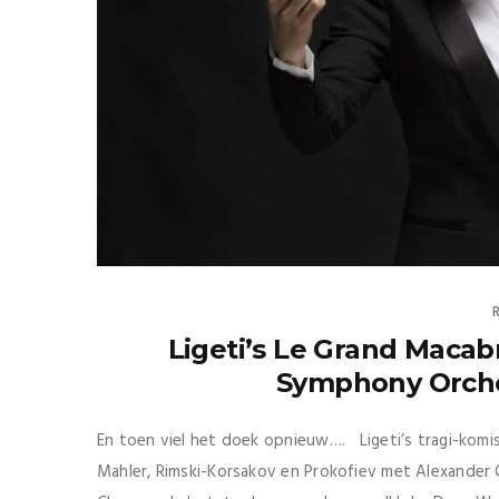
Ligeti’s Le Grand Maca
Symphony Orches
En toen viel het doek opnieuw…. Ligeti’s tragi-kom
Mahler, Rimski-Korsakov en Prokofiev met Alexander 