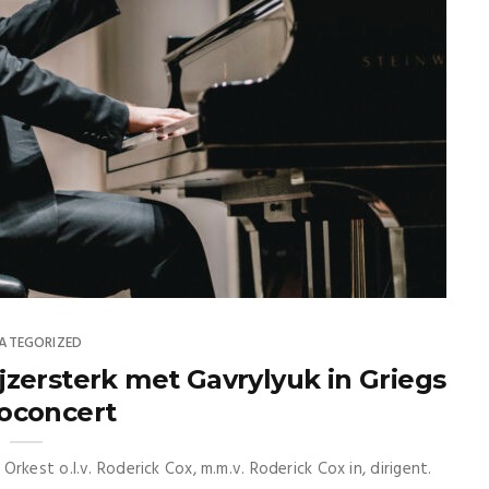
ATEGORIZED
zersterk met Gavrylyuk in Griegs
oconcert
rkest o.l.v. Roderick Cox, m.m.v. Roderick Cox in, dirigent.