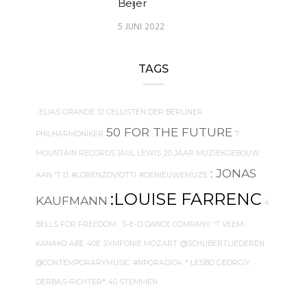
Beijer
5 JUNI 2022
TAGS
. ELIAS GRANDE
12 CELLISTEN DER BERLINER
50 FOR THE FUTURE
PHILHARMONIKER
7
MOUNTAIN RECORDS
{AUL LEWIS
20 JAAR MUZIEKGEBOUW
: JONAS
AAN 'T IJ
#LORENZOVIOTTI
#DENIEUWEMUZE
:LOUISE FARRENC
KAUFMANN
4
BELLS FOR FREEDOM
. S-E-D DANCE COMPANY
'T VEEM
.
KANAKO ABE
40E SYMFONIE MOZART
@SCHUBERTLIEDEREN
@CONTEMPORARYMUSIC
#NPORADIO4
* LESBO GEORGIY
DERBAS-RICHTER*
40 STEMMEN