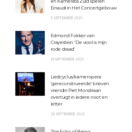
en Kamerata Zuid spelen
Einaudi in Het Concertgebouw
5 SEPTEMBER 2021
Edmond Fokker van
Crayestein: ‘De viool is mijn
rode draad’
19 SEPTEMBER 2023
Liedcyclus/kameropera
‘gereconstrueerde’ brieven
vriendin Piet Mondriaan
overtuigt in iedere noot en
letter
28 SEPTEMBER 2022
The Echo of Being