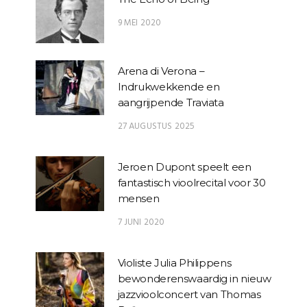
9 MEI 2020
Arena di Verona –
Indrukwekkende en
aangrijpende Traviata
27 AUGUSTUS 2025
Jeroen Dupont speelt een
fantastisch vioolrecital voor 30
mensen
7 JUNI 2020
Violiste Julia Philippens
bewonderenswaardig in nieuw
jazzvioolconcert van Thomas