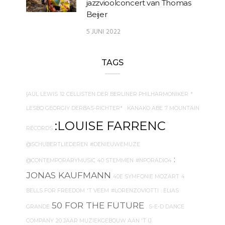
jazzvioolconcert van Thomas
Beijer
5 JUNI 2022
TAGS
{AUL LEWIS
12 CELLISTEN DER BERLINER PHILHARMONIKER
*
LESBO GEORGIY DERBAS-RICHTER*
. KANAKO ABE
7 MOUNTAIN
:LOUISE FARRENC
RECORDS
@SCHUBERTLIEDEREN
#DENIEUWEMUZE
:
@CONTEMPORARYMUSIC
40 STEMMEN
#NPORADIO4
JONAS KAUFMANN
40E SYMFONIE MOZART
4
BELLS FOR FREEDOM
'T VEEM
#LORENZOVIOTTI
. ELIAS
50 FOR THE FUTURE
GRANDE
. S-E-D DANCE
COMPANY
20 JAAR MUZIEKGEBOUW AAN 'T IJ