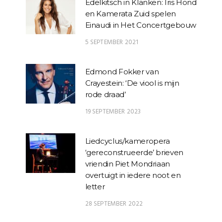
Edelkitsch in Klanken: Iris Hond
en Kamerata Zuid spelen
Einaudi in Het Concertgebouw
5 SEPTEMBER 2021
Edmond Fokker van
Crayestein: ‘De viool is mijn
rode draad’
19 SEPTEMBER 2023
Liedcyclus/kameropera
‘gereconstrueerde’ brieven
vriendin Piet Mondriaan
overtuigt in iedere noot en
letter
28 SEPTEMBER 2022