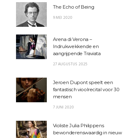
The Echo of Being
9 MEI 2020
Arena di Verona –
Indrukwekkende en
aangrijpende Traviata
27 AUGUSTUS 2025
Jeroen Dupont speelt een
fantastisch vioolrecital voor 30
mensen
7 JUNI 2020
Violiste Julia Philippens
bewonderenswaardig in nieuw