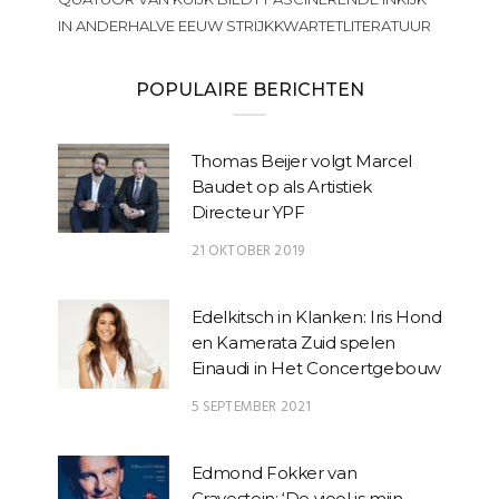
IN ANDERHALVE EEUW STRIJKKWARTETLITERATUUR
POPULAIRE BERICHTEN
Thomas Beijer volgt Marcel
Baudet op als Artistiek
Directeur YPF
21 OKTOBER 2019
Edelkitsch in Klanken: Iris Hond
en Kamerata Zuid spelen
Einaudi in Het Concertgebouw
5 SEPTEMBER 2021
Edmond Fokker van
Crayestein: ‘De viool is mijn