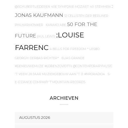
:
@SCHUBERTLIEDEREN
40E SYMFONIE MOZART
40 STEMMEN
JONAS KAUFMANN
12 CELLISTEN DER BERLINER
50 FOR THE
PHILHARMONIKER
. KANAKO ABE
:LOUISE
FUTURE
{AUL LEWIS
FARRENC
4 BELLS FOR FREEDOM
* LESBO
GEORGIY DERBAS-RICHTER*
. ELIAS GRANDE
#DENIEUWEMUZE
#LORENZOVIOTTI
@CONTEMPORARYMUSIC
'T VEEM
20 JAAR MUZIEKGEBOUW AAN 'T IJ
#NPORADIO4
. S-
E-D DANCE COMPANY
7 MOUNTAIN RECORDS
ARCHIEVEN
AUGUSTUS 2026