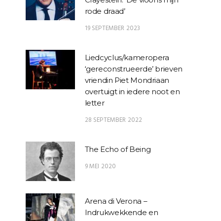
rode draad’
19 SEPTEMBER 2023
Liedcyclus/kameropera
‘gereconstrueerde’ brieven
vriendin Piet Mondriaan
overtuigt in iedere noot en
letter
28 SEPTEMBER 2022
The Echo of Being
9 MEI 2020
Arena di Verona –
Indrukwekkende en