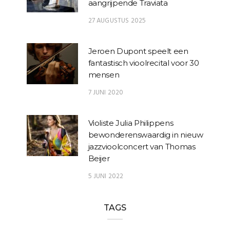
aangrijpende Traviata
27 AUGUSTUS 2025
Jeroen Dupont speelt een
fantastisch vioolrecital voor 30
mensen
7 JUNI 2020
Violiste Julia Philippens
bewonderenswaardig in nieuw
jazzvioolconcert van Thomas
Beijer
5 JUNI 2022
TAGS