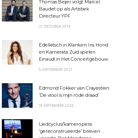
Thomas Beijer volgt Marcel
Baudet op als Artistiek
Directeur YPF
21 OKTOBER 2019
Edelkitsch in Klanken: Iris Hond
en Kamerata Zuid spelen
Einaudi in Het Concertgebouw
5 SEPTEMBER 2021
Edmond Fokker van Crayestein:
‘De viool is mijn rode draad’
19 SEPTEMBER 2023
Liedcyclus/kameropera
‘gereconstrueerde’ brieven