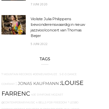
7 JUNI 2020
Violiste Julia Philippens
bewonderenswaardig in nieuw
jazzvioolconcert van Thomas
Beijer
5 JUNI 2022
TAGS
7 MOUNTAIN RECORDS
#DENIEUWEMUZE
. S-E-D DANCE
:LOUISE
: JONAS KAUFMANN
COMPANY
FARRENC
40E SYMFONIE MOZART
@CONTEMPORARYMUSIC
4 BELLS FOR FREEDOM
* LESBO