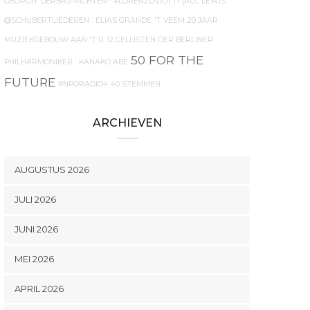
GEORGIY DERBAS-RICHTER*
#LORENZOVIOTTI
{AUL LEWIS
@SCHUBERTLIEDEREN
. ELIAS GRANDE
'T VEEM
20 JAAR
MUZIEKGEBOUW AAN 'T IJ
12 CELLISTEN DER BERLINER
50 FOR THE
PHILHARMONIKER
. KANAKO ABE
FUTURE
#NPORADIO4
40 STEMMEN
ARCHIEVEN
AUGUSTUS 2026
JULI 2026
JUNI 2026
MEI 2026
APRIL 2026