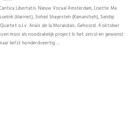
 Cantica Libertatis. Nieuw Vocaal Amsterdam, Lisette Ma
selink (klarinet), Soheil Shayesteh (Kamancheh), Sandip
 Quartet o.l.v. Anaïs de la Morandais. Gehoord: 4 oktober
en mooi als noodzakelijk project Is het zinvol en gewenst
aar liefst honderdveertig ...