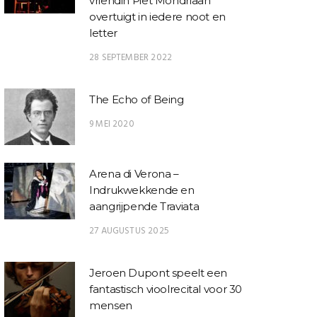
vriendin Piet Mondriaan
overtuigt in iedere noot en
letter
28 SEPTEMBER 2022
The Echo of Being
9 MEI 2020
Arena di Verona –
Indrukwekkende en
aangrijpende Traviata
27 AUGUSTUS 2025
Jeroen Dupont speelt een
fantastisch vioolrecital voor 30
mensen