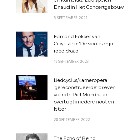
Einaudi in Het Concertgebouw
5 SEPTEMBER 2021
Edmond Fokker van
Crayestein: ‘De viool is mijn
rode draad’
19 SEPTEMBER 2023
Liedcyclus/kameropera
‘gereconstrueerde’ brieven
vriendin Piet Mondriaan
overtuigt in iedere noot en
letter
28 SEPTEMBER 2022
The Echo of Being