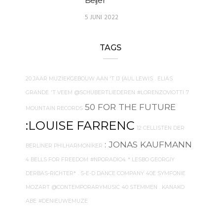
Beijer
5 JUNI 2022
TAGS
20 JAAR MUZIEKGEBOUW AAN 'T IJ
{AUL LEWIS
. ELIAS
GRANDE
'T VEEM
@SCHUBERTLIEDEREN
#LORENZOVIOTTI
7
50 FOR THE FUTURE
MOUNTAIN RECORDS
:LOUISE FARRENC
12 CELLISTEN DER
: JONAS KAUFMANN
BERLINER PHILHARMONIKER
4 BELLS FOR FREEDOM
#NPORADIO4
* LESBO GEORGIY
DERBAS-RICHTER*
. S-E-D DANCE COMPANY
40E SYMFONIE
MOZART
@CONTEMPORARYMUSIC
40 STEMMEN
. KANAKO
ABE
#DENIEUWEMUZE