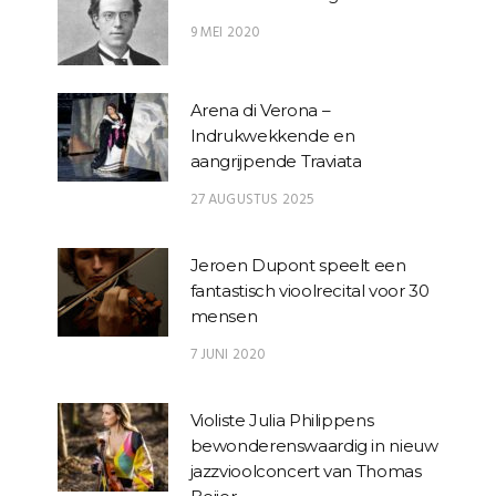
9 MEI 2020
Arena di Verona –
Indrukwekkende en
aangrijpende Traviata
27 AUGUSTUS 2025
Jeroen Dupont speelt een
fantastisch vioolrecital voor 30
mensen
7 JUNI 2020
Violiste Julia Philippens
bewonderenswaardig in nieuw
jazzvioolconcert van Thomas