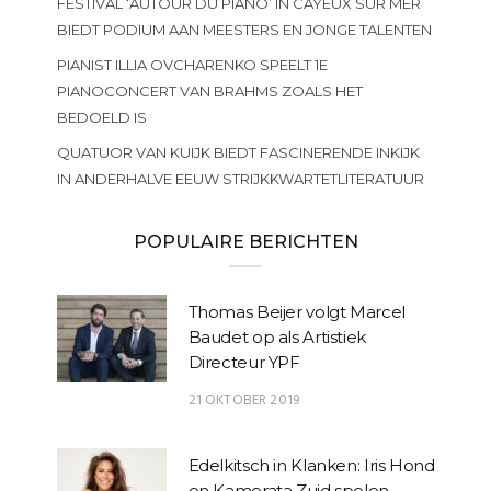
FESTIVAL ‘AUTOUR DU PIANO’ IN CAYEUX SUR MER
BIEDT PODIUM AAN MEESTERS EN JONGE TALENTEN
PIANIST ILLIA OVCHARENKO SPEELT 1E
PIANOCONCERT VAN BRAHMS ZOALS HET
BEDOELD IS
QUATUOR VAN KUIJK BIEDT FASCINERENDE INKIJK
IN ANDERHALVE EEUW STRIJKKWARTETLITERATUUR
POPULAIRE BERICHTEN
Thomas Beijer volgt Marcel
Baudet op als Artistiek
Directeur YPF
21 OKTOBER 2019
Edelkitsch in Klanken: Iris Hond
en Kamerata Zuid spelen