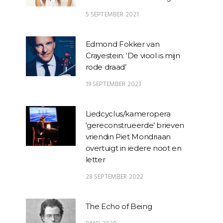
5 SEPTEMBER 2021
Edmond Fokker van
Crayestein: ‘De viool is mijn
rode draad’
19 SEPTEMBER 2023
Liedcyclus/kameropera
‘gereconstrueerde’ brieven
vriendin Piet Mondriaan
overtuigt in iedere noot en
letter
28 SEPTEMBER 2022
The Echo of Being