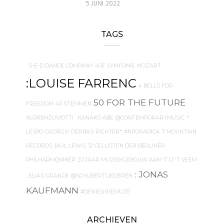
5 JUNI 2022
TAGS
. S-E-D DANCE COMPANY
40E SYMFONIE MOZART
:LOUISE FARRENC
4 BELLS FOR
50 FOR THE FUTURE
FREEDOM
40 STEMMEN
#LORENZOVIOTTI
. KANAKO ABE
@CONTEMPORARYMUSIC
*
LESBO GEORGIY DERBAS-RICHTER*
#NPORADIO4
7 MOUNTAIN
RECORDS
{AUL LEWIS
12 CELLISTEN DER BERLINER
PHILHARMONIKER
20 JAAR MUZIEKGEBOUW AAN 'T IJ
'T VEEM
: JONAS
. ELIAS GRANDE
@SCHUBERTLIEDEREN
KAUFMANN
#DENIEUWEMUZE
ARCHIEVEN