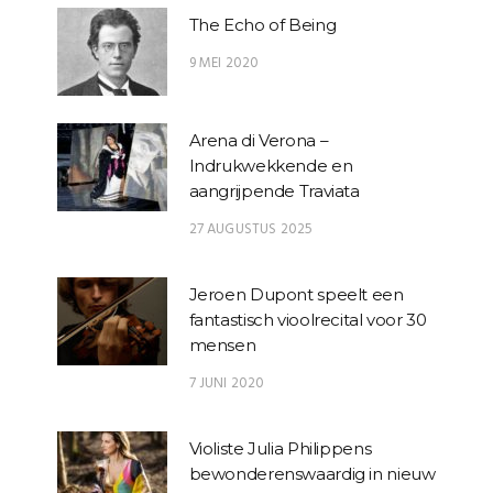
The Echo of Being
9 MEI 2020
Arena di Verona –
Indrukwekkende en
aangrijpende Traviata
27 AUGUSTUS 2025
Jeroen Dupont speelt een
fantastisch vioolrecital voor 30
mensen
7 JUNI 2020
Violiste Julia Philippens
bewonderenswaardig in nieuw