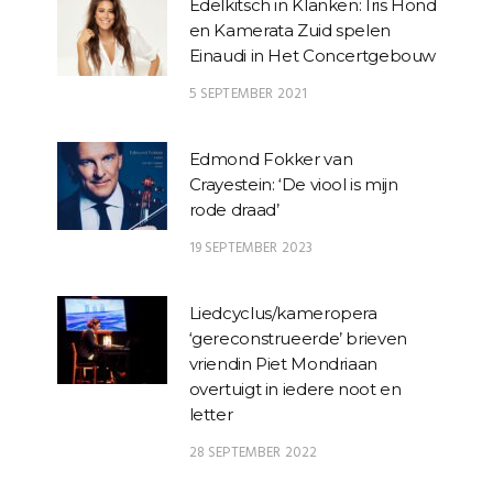
Edelkitsch in Klanken: Iris Hond
en Kamerata Zuid spelen
Einaudi in Het Concertgebouw
5 SEPTEMBER 2021
Edmond Fokker van
Crayestein: ‘De viool is mijn
rode draad’
19 SEPTEMBER 2023
Liedcyclus/kameropera
‘gereconstrueerde’ brieven
vriendin Piet Mondriaan
overtuigt in iedere noot en
letter
28 SEPTEMBER 2022