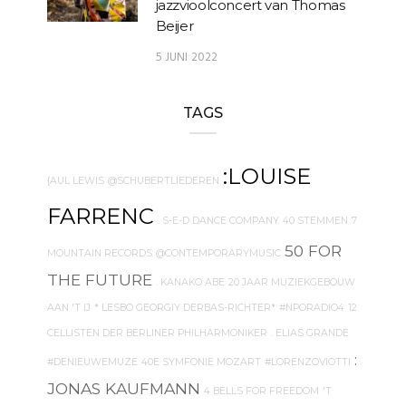
jazzvioolconcert van Thomas
Beijer
5 JUNI 2022
TAGS
:LOUISE
{AUL LEWIS
@SCHUBERTLIEDEREN
FARRENC
. S-E-D DANCE COMPANY
40 STEMMEN
7
50 FOR
MOUNTAIN RECORDS
@CONTEMPORARYMUSIC
THE FUTURE
. KANAKO ABE
20 JAAR MUZIEKGEBOUW
AAN 'T IJ
* LESBO GEORGIY DERBAS-RICHTER*
#NPORADIO4
12
CELLISTEN DER BERLINER PHILHARMONIKER
. ELIAS GRANDE
:
#DENIEUWEMUZE
40E SYMFONIE MOZART
#LORENZOVIOTTI
JONAS KAUFMANN
4 BELLS FOR FREEDOM
'T