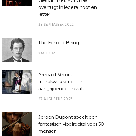
vriendin Piet Mondriaan
overtuigt in iedere noot en
letter
28 SEPTEMBER 2022
The Echo of Being
9 MEI 2020
Arena di Verona –
Indrukwekkende en
aangrijpende Traviata
27 AUGUSTUS 2025
Jeroen Dupont speelt een
fantastisch vioolrecital voor 30
mensen