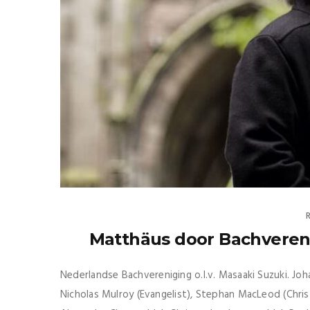
Matthäus door Bachvereni
Nederlandse Bachvereniging o.l.v. Masaaki Suzuki. J
Nicholas Mulroy (Evangelist), Stephan MacLeod (Chris