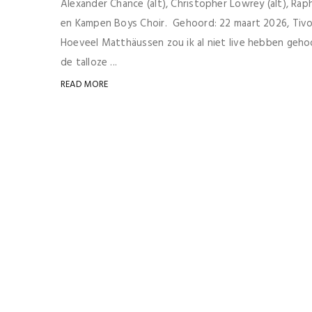
Alexander Chance (alt), Christopher Lowrey (alt), Rap
en Kampen Boys Choir. Gehoord: 22 maart 2026, Tivo
Hoeveel Matthäussen zou ik al niet live hebben gehoo
de talloze ...
READ MORE