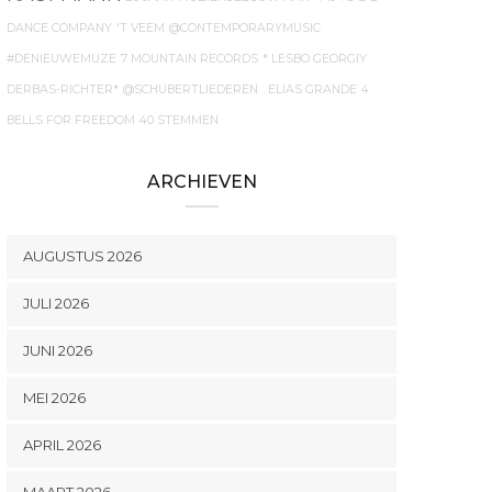
DANCE COMPANY
'T VEEM
@CONTEMPORARYMUSIC
#DENIEUWEMUZE
7 MOUNTAIN RECORDS
* LESBO GEORGIY
DERBAS-RICHTER*
@SCHUBERTLIEDEREN
. ELIAS GRANDE
4
BELLS FOR FREEDOM
40 STEMMEN
ARCHIEVEN
AUGUSTUS 2026
JULI 2026
JUNI 2026
MEI 2026
APRIL 2026
MAART 2026