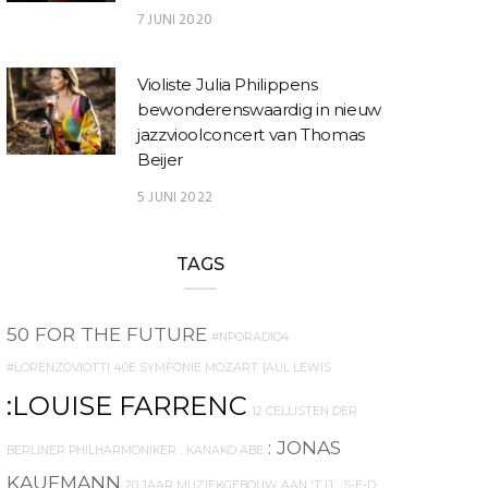
7 JUNI 2020
Violiste Julia Philippens
bewonderenswaardig in nieuw
jazzvioolconcert van Thomas
Beijer
5 JUNI 2022
TAGS
50 FOR THE FUTURE
#NPORADIO4
#LORENZOVIOTTI
40E SYMFONIE MOZART
{AUL LEWIS
:LOUISE FARRENC
12 CELLISTEN DER
: JONAS
BERLINER PHILHARMONIKER
. KANAKO ABE
KAUFMANN
20 JAAR MUZIEKGEBOUW AAN 'T IJ
. S-E-D