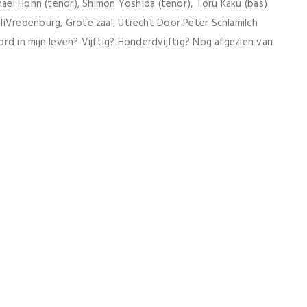
hael Höhn (tenor), Shimon Yoshida (tenor), Toru Kaku (bas)
liVredenburg, Grote zaal, Utrecht Door Peter Schlamilch
rd in mijn leven? Vijftig? Honderdvijftig? Nog afgezien van