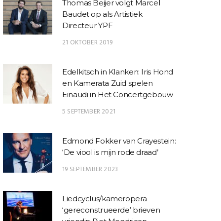
Thomas Beijer volgt Marcel
Baudet op als Artistiek
Directeur YPF
21 OKTOBER 2019
Edelkitsch in Klanken: Iris Hond
en Kamerata Zuid spelen
Einaudi in Het Concertgebouw
5 SEPTEMBER 2021
Edmond Fokker van Crayestein:
‘De viool is mijn rode draad’
19 SEPTEMBER 2023
Liedcyclus/kameropera
‘gereconstrueerde’ brieven