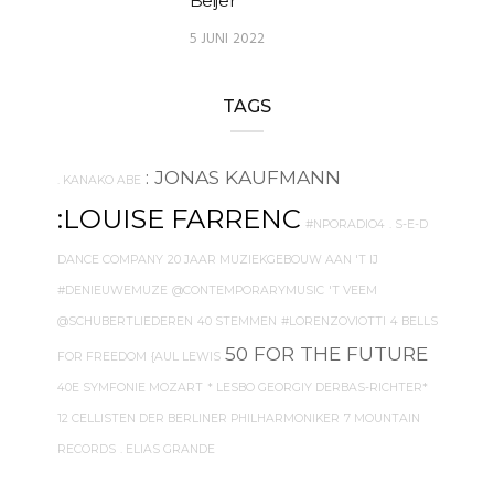
Beijer
5 JUNI 2022
TAGS
: JONAS KAUFMANN
. KANAKO ABE
:LOUISE FARRENC
#NPORADIO4
. S-E-D
DANCE COMPANY
20 JAAR MUZIEKGEBOUW AAN 'T IJ
#DENIEUWEMUZE
@CONTEMPORARYMUSIC
'T VEEM
@SCHUBERTLIEDEREN
40 STEMMEN
#LORENZOVIOTTI
4 BELLS
50 FOR THE FUTURE
FOR FREEDOM
{AUL LEWIS
40E SYMFONIE MOZART
* LESBO GEORGIY DERBAS-RICHTER*
12 CELLISTEN DER BERLINER PHILHARMONIKER
7 MOUNTAIN
RECORDS
. ELIAS GRANDE