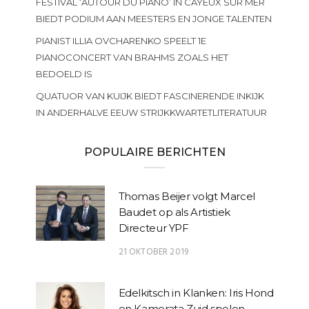
FESTIVAL ‘AUTOUR DU PIANO’ IN CAYEUX SUR MER
BIEDT PODIUM AAN MEESTERS EN JONGE TALENTEN
PIANIST ILLIA OVCHARENKO SPEELT 1E
PIANOCONCERT VAN BRAHMS ZOALS HET
BEDOELD IS
QUATUOR VAN KUIJK BIEDT FASCINERENDE INKIJK
IN ANDERHALVE EEUW STRIJKKWARTETLITERATUUR
POPULAIRE BERICHTEN
Thomas Beijer volgt Marcel
Baudet op als Artistiek
Directeur YPF
21 OKTOBER 2019
Edelkitsch in Klanken: Iris Hond
en Kamerata Zuid spelen