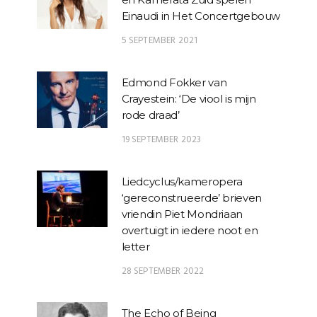
Einaudi in Het Concertgebouw
5 SEPTEMBER 2021
Edmond Fokker van
Crayestein: ‘De viool is mijn
rode draad’
19 SEPTEMBER 2023
Liedcyclus/kameropera
‘gereconstrueerde’ brieven
vriendin Piet Mondriaan
overtuigt in iedere noot en
letter
28 SEPTEMBER 2022
The Echo of Being