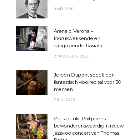
9 MEI 2020
Arena di Verona –
Indrukwekkende en
aangrijpende Traviata
27 AUGUSTUS 2025
Jeroen Dupont speelt een
fantastisch vioolrecital voor 30
mensen
7 JUNI 2020
Violiste Julia Philippens
bewonderenswaardig in nieuw
jazzvioolconcert van Thomas