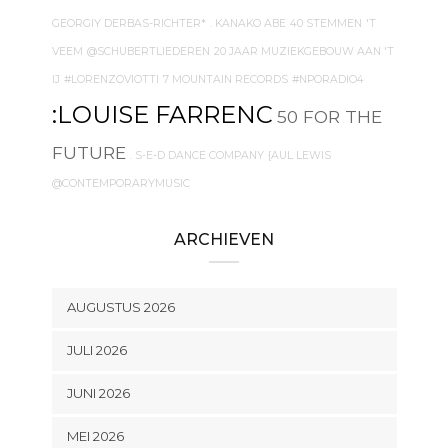
GEORGIY DERBAS-RICHTER*
. KANAKO ABE
40 STEMMEN
'T
VEEM
@SCHUBERTLIEDEREN
20 JAAR MUZIEKGEBOUW AAN 'T
IJ
#LORENZOVIOTTI
7 MOUNTAIN RECORDS
#NPORADIO4
:LOUISE FARRENC
50 FOR THE
FUTURE
. S-E-D DANCE COMPANY
{AUL LEWIS
@CONTEMPORARYMUSIC
ARCHIEVEN
AUGUSTUS 2026
JULI 2026
JUNI 2026
MEI 2026