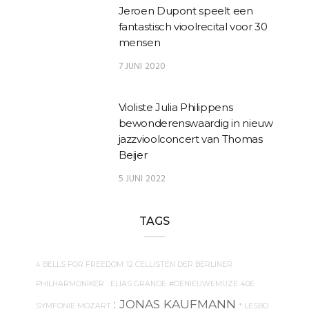
Jeroen Dupont speelt een
fantastisch vioolrecital voor 30
mensen
7 JUNI 2020
Violiste Julia Philippens
bewonderenswaardig in nieuw
jazzvioolconcert van Thomas
Beijer
5 JUNI 2022
TAGS
4 BELLS FOR FREEDOM
12 CELLISTEN DER BERLINER
PHILHARMONIKER
. ELIAS GRANDE
#DENIEUWEMUZE
40E
: JONAS KAUFMANN
SYMFONIE MOZART
* LESBO