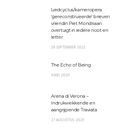
Liedcyclus/kameropera
‘gereconstrueerde’ brieven
vriendin Piet Mondriaan
overtuigt in iedere noot en
letter
28 SEPTEMBER 2022
The Echo of Being
9 MEI 2020
Arena di Verona –
Indrukwekkende en
aangrijpende Traviata
27 AUGUSTUS 2025