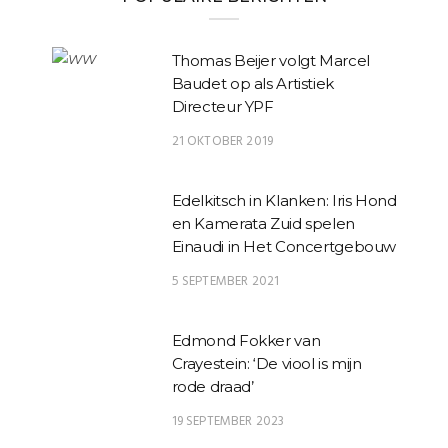
Thomas Beijer volgt Marcel
Baudet op als Artistiek
Directeur YPF
21 OKTOBER 2019
Edelkitsch in Klanken: Iris Hond
en Kamerata Zuid spelen
Einaudi in Het Concertgebouw
5 SEPTEMBER 2021
Edmond Fokker van
Crayestein: ‘De viool is mijn
rode draad’
19 SEPTEMBER 2023