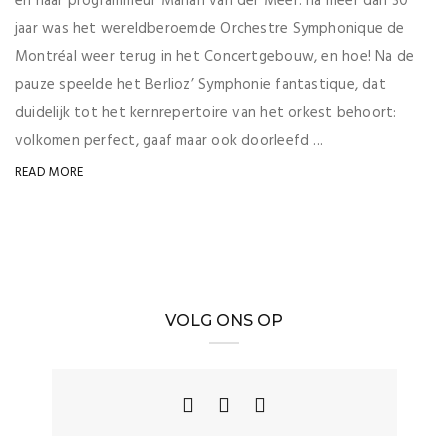
en haar programmeur Marian van der Meer: na meer dan 30
jaar was het wereldberoemde Orchestre Symphonique de
Montréal weer terug in het Concertgebouw, en hoe! Na de
pauze speelde het Berlioz’ Symphonie fantastique, dat
duidelijk tot het kernrepertoire van het orkest behoort:
volkomen perfect, gaaf maar ook doorleefd ...
READ MORE
VOLG ONS OP