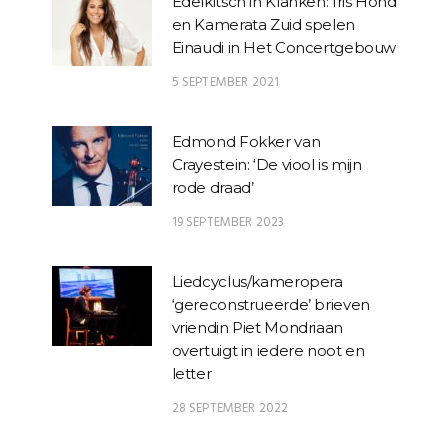
Edelkitsch in Klanken: Iris Hond
en Kamerata Zuid spelen
Einaudi in Het Concertgebouw
5 SEPTEMBER 2021
Edmond Fokker van
Crayestein: ‘De viool is mijn
rode draad’
19 SEPTEMBER 2023
Liedcyclus/kameropera
‘gereconstrueerde’ brieven
vriendin Piet Mondriaan
overtuigt in iedere noot en
letter
28 SEPTEMBER 2022