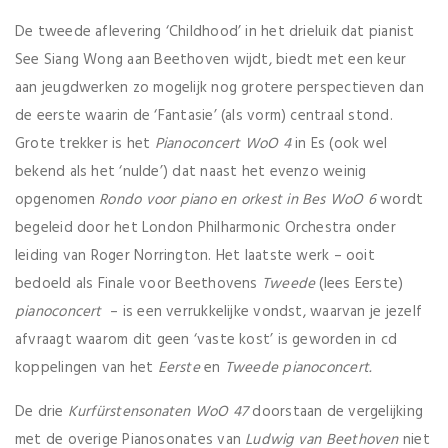
De tweede aflevering ‘Childhood’ in het drieluik dat pianist
See Siang Wong aan Beethoven wijdt, biedt met een keur
aan jeugdwerken zo mogelijk nog grotere perspectieven dan
de eerste waarin de ‘Fantasie’ (als vorm) centraal stond.
Grote trekker is het
Pianoconcert WoO 4
in Es (ook wel
bekend als het ‘nulde’) dat naast het evenzo weinig
opgenomen
Rondo voor piano en orkest in Bes WoO 6
wordt
begeleid door het London Philharmonic Orchestra onder
leiding van Roger Norrington. Het laatste werk – ooit
bedoeld als Finale voor Beethovens
Tweede
(lees Eerste)
pianoconcert
– is een verrukkelijke vondst, waarvan je jezelf
afvraagt waarom dit geen ‘vaste kost’ is geworden in cd
koppelingen van het
Eerste
en
Tweede pianoconcert.
De drie
Kurfürstensonaten WoO 47
doorstaan de vergelijking
met de overige Pianosonates van
Ludwig van Beethoven
niet