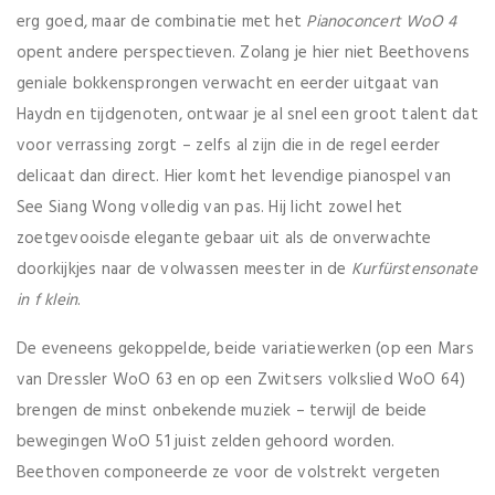
erg goed, maar de combinatie met het
Pianoconcert WoO 4
opent andere perspectieven. Zolang je hier niet Beethovens
geniale bokkensprongen verwacht en eerder uitgaat van
Haydn en tijdgenoten, ontwaar je al snel een groot talent dat
voor verrassing zorgt – zelfs al zijn die in de regel eerder
delicaat dan direct. Hier komt het levendige pianospel van
See Siang Wong volledig van pas. Hij licht zowel het
zoetgevooisde elegante gebaar uit als de onverwachte
doorkijkjes naar de volwassen meester in de
Kurfürstensonate
in f klein
.
De eveneens gekoppelde, beide variatiewerken (op een Mars
van Dressler WoO 63 en op een Zwitsers volkslied WoO 64)
brengen de minst onbekende muziek – terwijl de beide
bewegingen WoO 51 juist zelden gehoord worden.
Beethoven componeerde ze voor de volstrekt vergeten