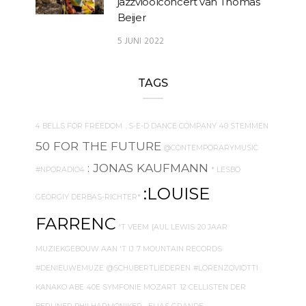
jazzvioolconcert van Thomas
Beijer
5 JUNI 2022
TAGS
4 BELLS FOR FREEDOM
. S-E-D DANCE COMPANY
40 STEMMEN
50 FOR THE FUTURE
@CONTEMPORARYMUSIC
: JONAS KAUFMANN
#NPORADIO4
* LESBO
:LOUISE
GEORGIY DERBAS-RICHTER*
FARRENC
'T VEEM
{AUL LEWIS
20 JAAR
MUZIEKGEBOUW AAN 'T IJ
7 MOUNTAIN RECORDS
#DENIEUWEMUZE
@SCHUBERTLIEDEREN
#LORENZOVIOTTI
.
KANAKO ABE
40E SYMFONIE MOZART
12 CELLISTEN DER