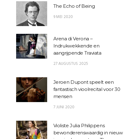
The Echo of Being
9 MEI 2020
Arena di Verona –
Indrukwekkende en
aangrijpende Traviata
27 AUGUSTUS 2025
Jeroen Dupont speelt een
fantastisch vioolrecital voor 30
mensen
7 JUNI 2020
Violiste Julia Philippens
bewonderenswaardig in nieuw