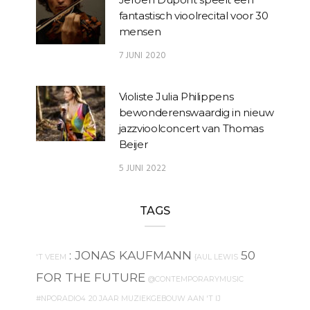
fantastisch vioolrecital voor 30
mensen
7 JUNI 2020
Violiste Julia Philippens
bewonderenswaardig in nieuw
jazzvioolconcert van Thomas
Beijer
5 JUNI 2022
TAGS
: JONAS KAUFMANN
50
'T VEEM
{AUL LEWIS
FOR THE FUTURE
@CONTEMPORARYMUSIC
#NPORADIO4
20 JAAR MUZIEKGEBOUW AAN 'T IJ