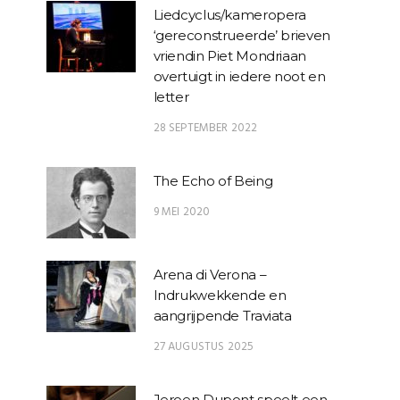
Liedcyclus/kameropera
‘gereconstrueerde’ brieven
vriendin Piet Mondriaan
overtuigt in iedere noot en
letter
28 SEPTEMBER 2022
The Echo of Being
9 MEI 2020
Arena di Verona –
Indrukwekkende en
aangrijpende Traviata
27 AUGUSTUS 2025
Jeroen Dupont speelt een