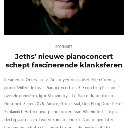
RECENSIES
Jeths’ nieuwe pianoconcert
schept fascinerende klanksferen
Residentie Orkest o.l.v. Antony Hermus. Met Ellen Corver,
piano. Willem Jeths – Pianoconcert nr. 3 ‘Scorching Passions’
(wereldpremière), Igor Stravinsky – Le Sacre du printemps.
Gehoord: 3 mei 2026, Amare, Grote zaal, Den Haag Door Peter
Schlamilch Het nieuwe pianoconcert van Willem Jeths, bijna
dertig jaar na zijn Tweede, maakt indruk. Nog dagen later