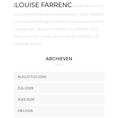
:LOUISE FARRENC
#DENIEUWEMUZE
12
CELLISTEN DER BERLINER PHILHARMONIKER
. ELIAS GRANDE
7
MOUNTAIN RECORDS
@SCHUBERTLIEDEREN
#LORENZOVIOTTI
. KANAKO ABE
4 BELLS FOR FREEDOM
40 STEMMEN
. S-E-D
DANCE COMPANY
* LESBO GEORGIY DERBAS-RICHTER*
40E
SYMFONIE MOZART
ARCHIEVEN
AUGUSTUS 2026
JULI 2026
JUNI 2026
MEI 2026