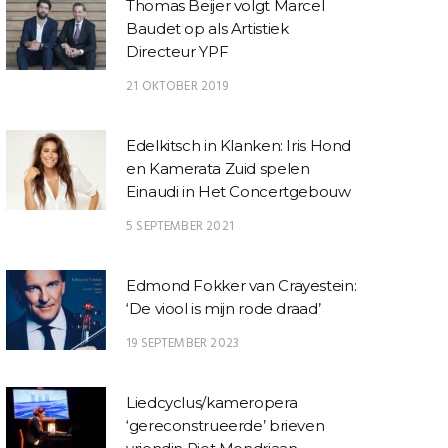
Thomas Beijer volgt Marcel
Baudet op als Artistiek
Directeur YPF
21 OKTOBER 2019
Edelkitsch in Klanken: Iris Hond
en Kamerata Zuid spelen
ARTIKELEN
,
NIEUWS
,
RECENSIES
NIEUWS
ART
Einaudi in Het Concertgebouw
Vivaldi en de muzikale
Rencontres Piano
Oorve
weesmeisjes van het
Cayeux
Beeth
5 SEPTEMBER 2021
Ospedale della Pietà
Zutph
interna
Edmond Fokker van Crayestein:
‘De viool is mijn rode draad’
19 SEPTEMBER 2023
Liedcyclus/kameropera
‘gereconstrueerde’ brieven