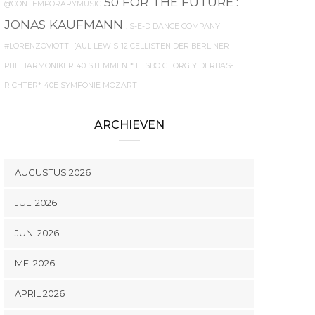
50 FOR THE FUTURE
:
@CONTEMPORARYMUSIC
JONAS KAUFMANN
. S-E-D DANCE COMPANY
#LORENZOVIOTTI
{AUL LEWIS
12 CELLISTEN DER BERLINER
PHILHARMONIKER
40 STEMMEN
* LESBO GEORGIY DERBAS-
RICHTER*
40E SYMFONIE MOZART
ARCHIEVEN
AUGUSTUS 2026
JULI 2026
JUNI 2026
MEI 2026
APRIL 2026