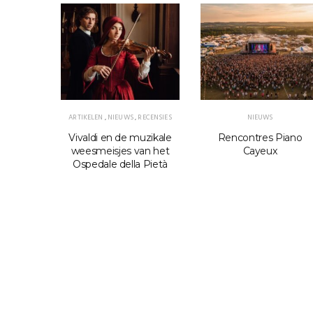
ARTIKELEN
,
NIEUWS
,
RECENSIES
NIEUWS
wint de
Vivaldi en de muzikale
Rencontres Piano
jd Cello
weesmeisjes van het
Cayeux
Ospedale della Pietà