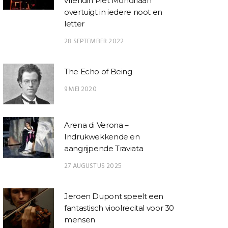
vriendin Piet Mondriaan
overtuigt in iedere noot en
letter
28 SEPTEMBER 2022
The Echo of Being
9 MEI 2020
Arena di Verona –
Indrukwekkende en
aangrijpende Traviata
27 AUGUSTUS 2025
Jeroen Dupont speelt een
fantastisch vioolrecital voor 30
mensen