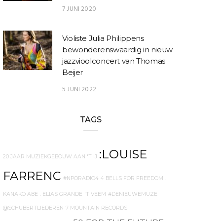
7 JUNI 2020
Violiste Julia Philippens
bewonderenswaardig in nieuw
jazzvioolconcert van Thomas
Beijer
5 JUNI 2022
TAGS
:LOUISE
20 JAAR MUZIEKGEBOUW AAN 'T IJ
FARRENC
#NPORADIO4
4 BELLS FOR FREEDOM
.
KANAKO ABE
. ELIAS GRANDE
'T VEEM
#DENIEUWEMUZE
@SCHUBERTLIEDEREN
7 MOUNTAIN RECORDS