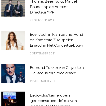
Thomas Beijer volgt Marcel
Baudet op als Artistiek
Directeur YPF
21 OKTOBER 2019
Edelkitsch in Klanken: Iris Hond
en Kamerata Zuid spelen
Einaudi in Het Concertgebouw
5 SEPTEMBER 2021
Edmond Fokker van Crayestein:
‘De viool is mijn rode draad’
19 SEPTEMBER 2023
Liedcyclus/kameropera
‘gereconstrueerde’ brieven