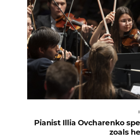
Pianist Illia Ovcharenko sp
zoals he