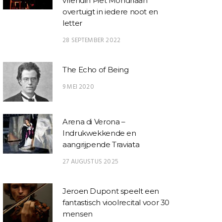
vriendin Piet Mondriaan
overtuigt in iedere noot en
letter
28 SEPTEMBER 2022
The Echo of Being
9 MEI 2020
Arena di Verona –
Indrukwekkende en
aangrijpende Traviata
27 AUGUSTUS 2025
Jeroen Dupont speelt een
fantastisch vioolrecital voor 30
mensen