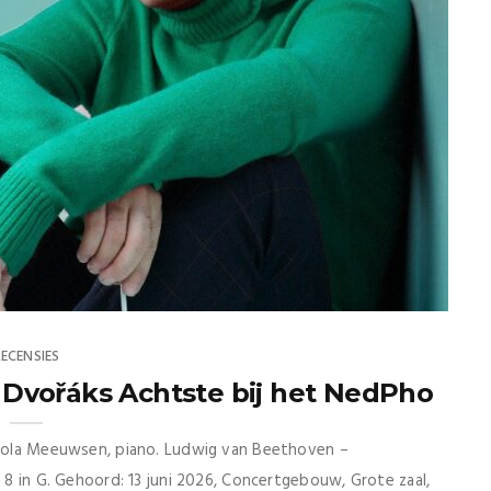
RECENSIES
Dvořáks Achtste bij het NedPho
Nikola Meeuwsen, piano. Ludwig van Beethoven –
. 8 in G. Gehoord: 13 juni 2026, Concertgebouw, Grote zaal,