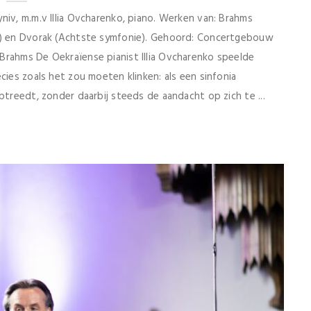
niv, m.m.v Illia Ovcharenko, piano. Werken van: Brahms
pe) en Dvorak (Achtste symfonie). Gehoord: Concertgebouw
rahms De Oekraïense pianist Illia Ovcharenko speelde
cies zoals het zou moeten klinken: als een sinfonia
ptreedt, zonder daarbij steeds de aandacht op zich te ...