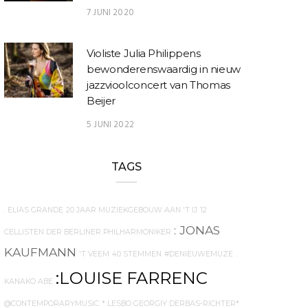
7 JUNI 2020
Violiste Julia Philippens
bewonderenswaardig in nieuw
jazzvioolconcert van Thomas
Beijer
5 JUNI 2022
TAGS
. ELIAS GRANDE
20 JAAR MUZIEKGEBOUW AAN 'T IJ
12
: JONAS
CELLISTEN DER BERLINER PHILHARMONIKER
KAUFMANN
'T VEEM
40 STEMMEN
#DENIEUWEMUZE
.
:LOUISE FARRENC
KANAKO ABE
@CONTEMPORARYMUSIC
* LESBO GEORGIY DERBAS-RICHTER*