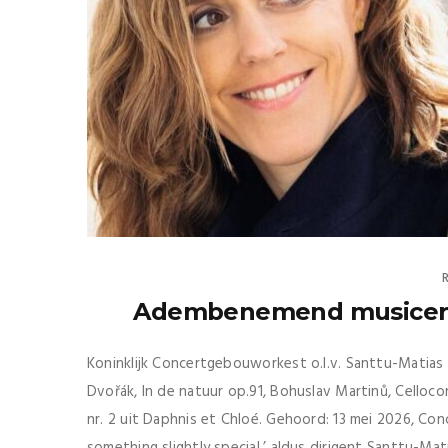
Adembenemend musiceren
Koninklijk Concertgebouworkest o.l.v. Santtu-Matias R
Dvořák, In de natuur op.91, Bohuslav Martinů, Celloconc
nr. 2 uit Daphnis et Chloé. Gehoord: 13 mei 2026, Co
something slightly special.’ aldus dirigent Santtu-Mati