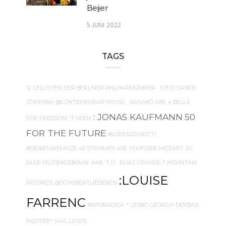
Beijer
5 JUNI 2022
TAGS
12 CELLISTEN DER BERLINER PHILHARMONIKER
. S-E-D DANCE
COMPANY
@CONTEMPORARYMUSIC
. KANAKO ABE
4 BELLS
: JONAS KAUFMANN
50
FOR FREEDOM
'T VEEM
FOR THE FUTURE
#LORENZOVIOTTI
#DENIEUWEMUZE
40 STEMMEN
40E SYMFONIE MOZART
20
JAAR MUZIEKGEBOUW AAN 'T IJ
. ELIAS GRANDE
7 MOUNTAIN
:LOUISE
RECORDS
@SCHUBERTLIEDEREN
FARRENC
#NPORADIO4
* LESBO GEORGIY DERBAS-
RICHTER*
{AUL LEWIS