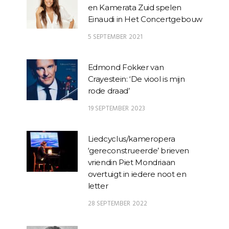
en Kamerata Zuid spelen
Einaudi in Het Concertgebouw
5 SEPTEMBER 2021
Edmond Fokker van
Crayestein: ‘De viool is mijn
rode draad’
19 SEPTEMBER 2023
Liedcyclus/kameropera
‘gereconstrueerde’ brieven
vriendin Piet Mondriaan
overtuigt in iedere noot en
letter
28 SEPTEMBER 2022