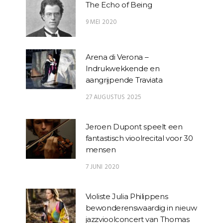
The Echo of Being
9 MEI 2020
Arena di Verona –
Indrukwekkende en
aangrijpende Traviata
27 AUGUSTUS 2025
Jeroen Dupont speelt een
fantastisch vioolrecital voor 30
mensen
7 JUNI 2020
Violiste Julia Philippens
bewonderenswaardig in nieuw
jazzvioolconcert van Thomas