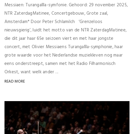
Messiaen: Turangalîla-symfonie. Gehoord: 29 november 2025,
NTR ZaterdagMatinee, Concertgebouw, Grote zaal,
Amsterdam* Door Peter Schlamilch ‘Grenzeloos
nieuwsgierig’, luidt het motto van de NTR ZaterdagMatinee,
die dit jaar haar 65e seizoen viert en met haar jongste
concert, met Olivier Messiaens Turangalîla-symphonie, haar
grote waarde voor het Nederlandse muziekleven nog maar
eens onderstreept, samen met het Radio Filharmonisch
Orkest, want welk ander ...
READ MORE