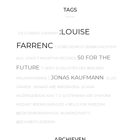
TAGS
:LOUISE
. S-E-D DANCE COMPANY
FARRENC
* LESBO GEORGIY DERBAS-RICHTER*
50 FOR THE
{AUL LEWIS
7 MOUNTAIN RECORDS
FUTURE
'T VEEM
12 CELLISTEN DER BERLINER
: JONAS KAUFMANN
PHILHARMONIKER
. ELIAS
GRANDE
. KANAKO ABE
#NPORADIO4
20 JAAR
MUZIEKGEBOUW AAN 'T IJ
40 STEMMEN
40E SYMFONIE
MOZART
#DENIEUWEMUZE
4 BELLS FOR FREEDOM
@CONTEMPORARYMUSIC
#LORENZOVIOTTI
@SCHUBERTLIEDEREN
ARCHIEVEN