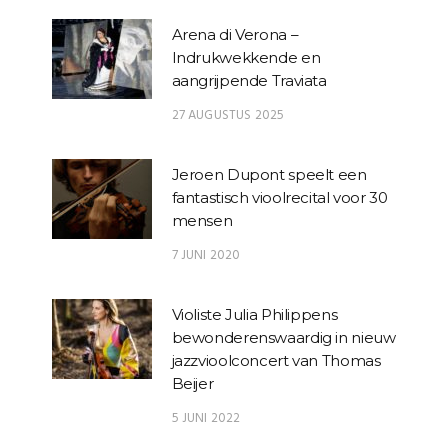
Arena di Verona –
Indrukwekkende en
aangrijpende Traviata
27 AUGUSTUS 2025
Jeroen Dupont speelt een
fantastisch vioolrecital voor 30
mensen
7 JUNI 2020
Violiste Julia Philippens
bewonderenswaardig in nieuw
jazzvioolconcert van Thomas
Beijer
5 JUNI 2022