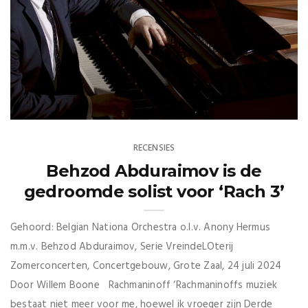
RECENSIES
Behzod Abduraimov is de
gedroomde solist voor ‘Rach 3’
Gehoord: Belgian Nationa Orchestra o.l.v. Anony Hermus
m.m.v. Behzod Abduraimov, Serie VreindeLOterij
Zomerconcerten, Concertgebouw, Grote Zaal, 24 juli 2024
Door Willem Boone Rachmaninoff ‘Rachmaninoffs muziek
bestaat niet meer voor me, hoewel ik vroeger zijn Derde