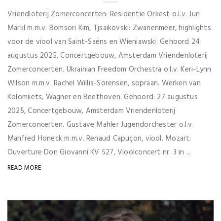
Vriendloterij Zomerconcerten: Residentie Orkest o.l.v. Jun
Märkl m.m.v. Bomsori Kim, Tjsaikovski: Zwanenmeer, highlights
voor de viool van Saint-Saëns en Wieniawski. Gehoord 24
augustus 2025, Concertgebouw, Amsterdam Vriendenloterij
Zomerconcerten. Ukrainian Freedom Orchestra o.l.v. Keri-Lynn
Wilson m.m.v. Rachel Willis-Sorensen, sopraan. Werken van
Kolomiiets, Wagner en Beethoven. Gehoord: 27 augustus
2025, Concertgebouw, Amsterdam Vriendenloterij
Zomerconcerten. Gustave Mahler Jugendorchester o.l.v.
Manfred Honeck m.m.v. Renaud Capuçon, viool. Mozart:
Ouverture Don Giovanni KV 527, Vioolconcert nr. 3 in ...
READ MORE