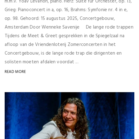
m.m.v. Yoav Levanon, piano. Herz: Suite für Orchester, op. 13,
Grieg: Pianoconcert in a, op. 16, Brahms: Symfonie nr. 4 in e,
op. 98. Gehoord: 15 augustus 2025, Concertgebouw,
Amsterdam Door Wenneke Savenije De lange rode trappen
Tijdens de Meet & Greet gesprekken in de Spiegelzaal na
afloop van de Vriendenloterij Zomerconcerten in het
Concertgebouw, is de lange rode trap die dirigenten en
solisten moeten afdalen voordat ...
READ MORE