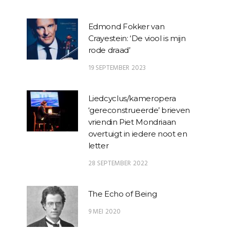
Edmond Fokker van
Crayestein: ‘De viool is mijn
rode draad’
19 SEPTEMBER 2023
Liedcyclus/kameropera
‘gereconstrueerde’ brieven
vriendin Piet Mondriaan
overtuigt in iedere noot en
letter
28 SEPTEMBER 2022
The Echo of Being
9 MEI 2020