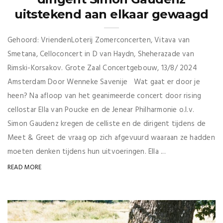
uitstekend aan elkaar gewaagd
Gehoord: VriendenLoterij Zomerconcerten, Vitava van
Smetana, Celloconcert in D van Haydn, Sheherazade van
Rimski-Korsakov. Grote Zaal Concertgebouw, 13/8/ 2024
Amsterdam Door Wenneke Savenije Wat gaat er door je
heen? Na afloop van het geanimeerde concert door rising
cellostar Ella van Poucke en de Jenear Philharmonie o.l.v.
Simon Gaudenz kregen de celliste en de dirigent tijdens de
Meet & Greet de vraag op zich afgevuurd waaraan ze hadden
moeten denken tijdens hun uitvoeringen. Ella ...
READ MORE