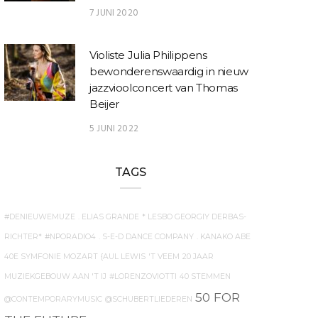
7 JUNI 2020
Violiste Julia Philippens
bewonderenswaardig in nieuw
jazzvioolconcert van Thomas
Beijer
5 JUNI 2022
TAGS
#DENIEUWEMUZE
. ELIAS GRANDE
* LESBO GEORGIY DERBAS-
RICHTER*
#NPORADIO4
. S-E-D DANCE COMPANY
. KANAKO ABE
40E SYMFONIE MOZART
{AUL LEWIS
'T VEEM
20 JAAR
MUZIEKGEBOUW AAN 'T IJ
#LORENZOVIOTTI
40 STEMMEN
50 FOR
@CONTEMPORARYMUSIC
@SCHUBERTLIEDEREN