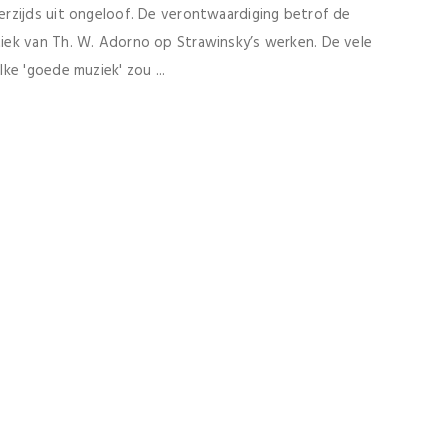
rzijds uit ongeloof. De verontwaardiging betrof de
iek van Th. W. Adorno op Strawinsky’s werken. De vele
ke 'goede muziek' zou ...