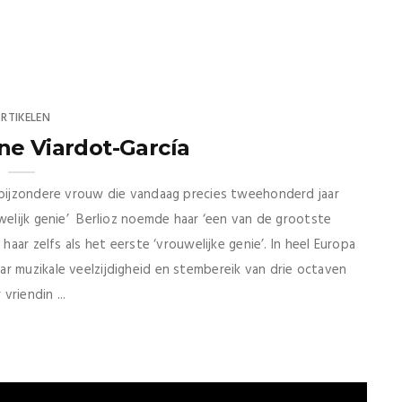
RTIKELEN
ine Viardot-García
 bijzondere vrouw die vandaag precies tweehonderd jaar
uwelijk genie’ Berlioz noemde haar ‘een van de grootste
haar zelfs als het eerste ‘vrouwelijke genie’. In heel Europa
r muzikale veelzijdigheid en stembereik van drie octaven
riendin ...