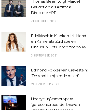
Thomas Beijer volgt Marcel
Baudet op als Artistiek
Directeur YPF
21 OKTOBER 2019
Edelkitsch in Klanken: Iris Hond
en Kamerata Zuid spelen
Einaudi in Het Concertgebouw
5 SEPTEMBER 2021
Edmond Fokker van Crayestein:
‘De viool is mijn rode draad’
19 SEPTEMBER 2023
Liedcyclus/kameropera
‘gereconstrueerde’ brieven