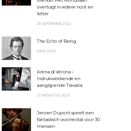
vriendin Piet Mondriaan
overtuigt in iedere noot en
letter
28 SEPTEMBER 2022
The Echo of Being
9 MEI 2020
Arena di Verona –
Indrukwekkende en
aangrijpende Traviata
27 AUGUSTUS 2025
Jeroen Dupont speelt een
fantastisch vioolrecital voor 30
mensen