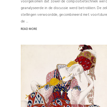
voorgekomen dat zowel de compositietechniek werd g
geanalyseerde in de discussie werd betrokken. De zek
stellingen verwoordde, gecombineerd met voortduren
de ...
READ MORE