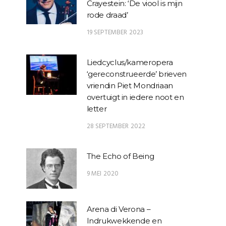
Crayestein: ‘De viool is mijn
rode draad’
19 SEPTEMBER 2023
Liedcyclus/kameropera
‘gereconstrueerde’ brieven
vriendin Piet Mondriaan
overtuigt in iedere noot en
letter
28 SEPTEMBER 2022
The Echo of Being
9 MEI 2020
Arena di Verona –
Indrukwekkende en