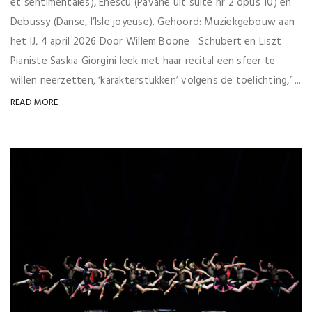
et sentimentales), Enescu (Pavane uit suite nr 2 opus 10) en
Debussy (Danse, l’Isle joyeuse). Gehoord: Muziekgebouw aan
het IJ, 4 april 2026 Door Willem Boone Schubert en Liszt
Pianiste Saskia Giorgini leek met haar recital een sfeer te
willen neerzetten, ‘karakterstukken’ volgens de toelichting,’ ...
READ MORE