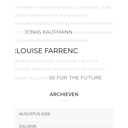
40 STEMMEN
7 MOUNTAIN RECORDS
. ELIAS GRANDE
* LESBO
GEORGIY DERBAS-RICHTER*
#DENIEUWEMUZE
@SCHUBERTLIEDEREN
'T VEEM
20 JAAR MUZIEKGEBOUW AAN
: JONAS KAUFMANN
'T IJ
. S-E-D DANCE COMPANY
12 CELLISTEN DER BERLINER PHILHARMONIKER
:LOUISE FARRENC
@CONTEMPORARYMUSIC
. KANAKO ABE
4 BELLS FOR
FREEDOM
#NPORADIO4
#LORENZOVIOTTI
40E SYMFONIE
50 FOR THE FUTURE
MOZART
{AUL LEWIS
ARCHIEVEN
AUGUSTUS 2026
JULI 2026