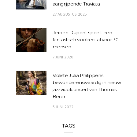
aangrijpende Traviata
27 AUGUSTUS 2025
Jeroen Dupont speelt een
fantastisch vioolrecital voor 30
mensen
7 JUNI 2020
Violiste Julia Philippens
bewonderenswaardig in nieuw
jazzvioolconcert van Thomas
Beijer
5 JUNI 2022
TAGS